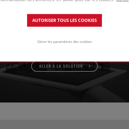
AUTORISER TOUS LES COOKIES
stème de couverture métallique à joint debout
ur bois en pente ou courbe
Gérer les paramètres des cookies
ALLER À LA SOLUTION