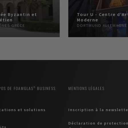
ée Byzantin et
Tour U - Centre d'Ar
étien
Moderne
ÈNES
GRÈCE
DORTMUND
ALLEMAGNE
POS DE FOAMGLAS® BUSINESS
MENTIONS LÉGALES
cations et solutions
Inscription à la newslette
Déclaration de protectio
its