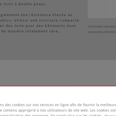
s toits à double peau).
galement une résistance élevée au
ublics. Utiliser une structure compacte
er des toits pour des bâtiments dont
1 Humidity resistan
, de manière totalement sûre,
compactly adhered t
MGLAS®
ns des cookies sur nos services en ligne afin de fournir la meilleu
sé pour ce projet
 le contenu approprié à nos utilisateurs de site web. Les cookies son
rsonnalisation des annonces. En savoir plus sur les cookies.
Mention