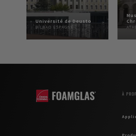
Mus
Université de Deusto
Chr
BILBAO
ESPAGNE
ATH
À PRO
Appli
Produ