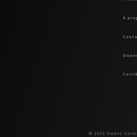
À pro
Cont
Owens
Carri
© 2025 Owens Cornin