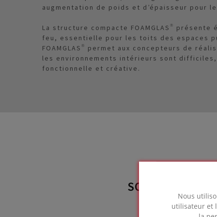
augmentation de poids et d’épaisseur pour le
La structure compacte FOAMGLAS® présente é
feu, essentielle pour les toits des espaces p
FOAMGLAS® permet aux concepteurs de réalis
les environnements intérieurs sont difficiles
fonctionnelle et créative.
SOLUTION FOA
Nous utiliso
utili
utilisateur et
la pe