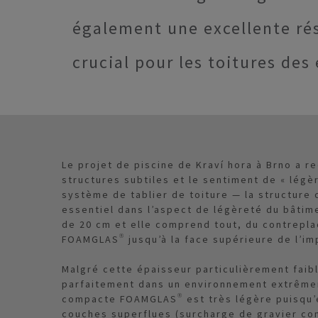
également une excellente rés
crucial pour les toitures des
Le projet de piscine de Kraví hora à Brno a re
structures subtiles et le sentiment de « légè
système de tablier de toiture — la structur
essentiel dans l’aspect de légèreté du bâtime
de 20 cm et elle comprend tout, du contrepl
FOAMGLAS® jusqu’à la face supérieure de l’im
Malgré cette épaisseur particulièrement faibl
parfaitement dans un environnement extrêmem
compacte FOAMGLAS® est très légère puisqu’el
couches superflues (surcharge de gravier co