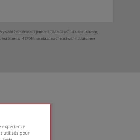
t plywood 2 Bituminous primer 3 FOAMGLAS® T4 slabs 160 mm,
o hot bitumen 4 EPDM membrane adhered with hot bitumen
re expérience
t utilisés pour
 légale