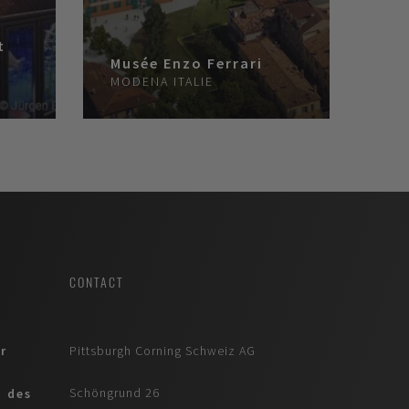
t
Musée Enzo Ferrari
MODENA
ITALIE
CONTACT
r
Pittsburgh Corning Schweiz AG
Schöngrund 26
n des