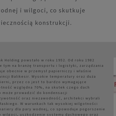
odnej i wilgoci, co skutkuje
iecznością konstrukcji.
k Holding powstało w roku 1952. Od roku 1982
w tym na branżę transportu i logistyki, zarządzania
je obecnie w przemysł papierniczy i właśnie
incji Balikesir. Wysokie temperatury oraz duża
ierni, przez co jest to bardzo wymagające
gotność względna 70%, na skutek czego dach
co może prowadzić do kondensacji
ywotność oraz niezawodność, architekci wybrali
łaskiego. W warunkach tak wysokiej wilgotności
 bariery dla pary wodnej, co spowoduje pogorszenie
ię wilgoci, uszkodzenie systemu dachowego oraz