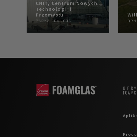
CNIT, Centrum Nowych
Technologii i
Przemysłu
Wil
PARYŻ
FRANCJA
BR
O FIR
FOAMG
Aplik
Produ