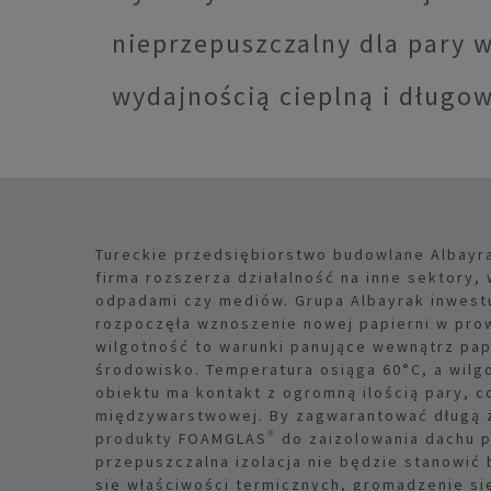
nieprzepuszczalny dla pary w
wydajnością cieplną i długow
Tureckie przedsiębiorstwo budowlane Albayra
firma rozszerza działalność na inne sektory, 
odpadami czy mediów. Grupa Albayrak inwestu
rozpoczęła wznoszenie nowej papierni w prow
wilgotność to warunki panujące wewnątrz pap
środowisko. Temperatura osiąga 60°C, a wil
obiektu ma kontakt z ogromną ilością pary, 
międzywarstwowej. By zagwarantować długą ż
produkty FOAMGLAS® do zaizolowania dachu p
przepuszczalna izolacja nie będzie stanowić
się właściwości termicznych, gromadzenie s