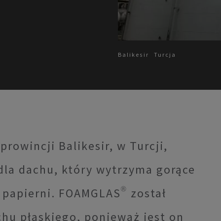
Balikesir
Turcja
rowincji Balikesir, w Turcji,
la dachu, który wytrzyma gorące
 papierni. FOAMGLAS® został
chu płaskiego, ponieważ jest on