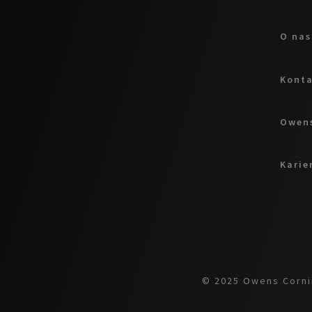
O nas
Kont
Owens
Karie
© 2025 Owens Cornin