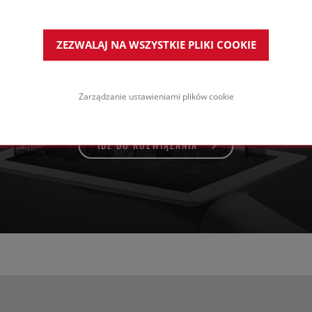
chy na drewnie z dostępem dla obsługi
ZEZWALAJ NA WSZYSTKIE PLIKI COOKIE
 membraną odporną na
romieniowanie UV
Zarządzanie ustawieniami plików cookie
IDŹ DO ROZWIĄZANIA