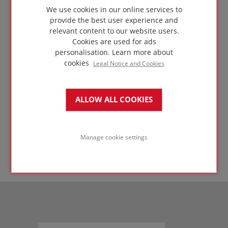
We use cookies in our online services to
provide the best user experience and
relevant content to our website users.
Cookies are used for ads
Cubiertas de acceso de servicios sobre
personalisation.
Learn more about
cubierta metálica trapezoidal
cookies
Legal Notice and Cookies
con una membrana
protectora contra rayos
ALLOW ALL COOKIES
UV
IR A LA
SOLUCIÓN
Manage cookie settings