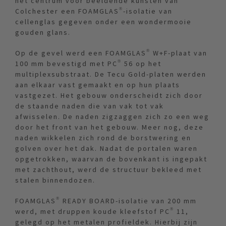
het centrum voor beeldende kunsten van
Colchester een FOAMGLAS®-isolatie van
cellenglas gegeven onder een wondermooie
gouden glans.
Op de gevel werd een FOAMGLAS® W+F-plaat van
100 mm bevestigd met PC® 56 op het
multiplexsubstraat. De Tecu Gold-platen werden
aan elkaar vast gemaakt en op hun plaats
vastgezet. Het gebouw onderscheidt zich door
de staande naden die van vak tot vak
afwisselen. De naden zigzaggen zich zo een weg
door het front van het gebouw. Meer nog, deze
naden wikkelen zich rond de borstwering en
golven over het dak. Nadat de portalen waren
opgetrokken, waarvan de bovenkant is ingepakt
met zachthout, werd de structuur bekleed met
stalen binnendozen.
FOAMGLAS® READY BOARD-isolatie van 200 mm
werd, met druppen koude kleefstof PC® 11,
gelegd op het metalen profieldek. Hierbij zijn