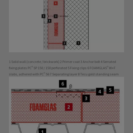
1 Solid wall (concrete / brickwork) 2 Primer coat 3 Anchor bolt 4 Serrated
fixing plates PC® SP 150 / 150 perforated 5 Fixing clips 6 FOAMGLAS® W+F
slabs, adhered with PC® 56 7 Separating layer 8 Tecu gold standing seam