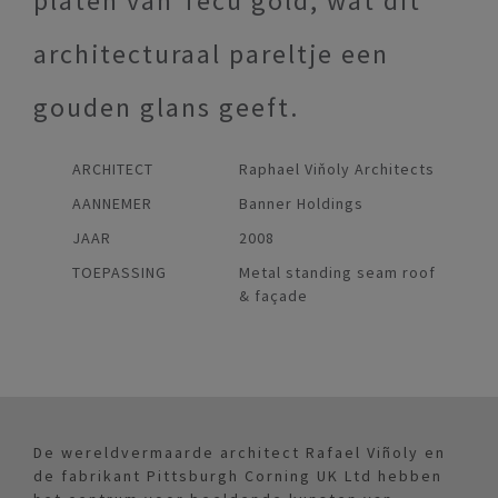
platen van Tecu gold, wat dit
architecturaal pareltje een
gouden glans geeft.
ARCHITECT
Raphael Viňoly Architects
AANNEMER
Banner Holdings
JAAR
2008
TOEPASSING
Metal standing seam roof
& façade
De wereldvermaarde architect Rafael Viñoly en
de fabrikant Pittsburgh Corning UK Ltd hebben