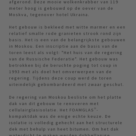
afgerond. Deze mooie wolkenkrabber van 119
meter hoog is gebouwd op de oever van de
Moskva, tegenover hotel Ukraina.
Het gebouw is bekleed met witte marmer en een
relatief smalle rode granieten strook rond zijn
basis. Het is een van de belangrijkste gebouwen
in Moskou. Een inscriptie aan de basis van de
toren leest als volgt: "Het huis van de regering
van de Russische Federatie". Het gebouw was
betrokken bij de beruchte poging tot coup in
1993 met als doel het omverwerpen van de
regering. Tijdens deze coup werd de toren
uiteindelijk gebombardeerd met zwaar geschut.
De regering van Moskou besliste om het platte
dak van dit gebouw te renoveren met
cellulairglasisolatie. Het FOAMGLAS®-
kompaktdak was de enige echte keuze. De
isolatie is volledig gehecht aan het structurele
dek met behulp van heet bitumen. Om het dak
waterdicht te maken werden dubbellagige