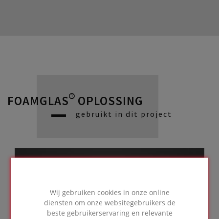
FOAMGLAS® OPLOSSING
gebruikt in dit project
Betondak met standaard
dakbedekking,
toegankelijk voor
Wij gebruiken cookies in onze online
diensten om onze websitegebruikers de
onderhoud
beste gebruikerservaring en relevante