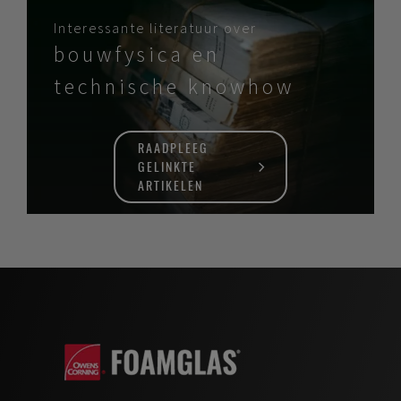
Interessante literatuur over
bouwfysica en
technische knowhow
RAADPLEEG
GELINKTE
ARTIKELEN