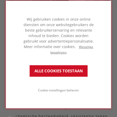
Wij gebruiken cookies in onze online
diensten om onze websitegebruikers de
We meten standaard de fysieke, chemische,
beste gebruikerservaring en relevante
thermische en mechanische eigenschappen van
inhoud te bieden. Cookies worden
isolatie en bijbehorende materialen zoals lijm,
gebruikt voor advertentiepersonalisatie.
omhulsels, membranen en coatings.
Meer informatie over cookies.
Wettelijke
bepalingen
Een greep uit onze meettechnieken:
thermische geleidbaarheid, cryogeen tot hot
ALLE COOKIES TOESTAAN
service applicaties
druksterkte, treksterkte en buigsterkte
densiteit
Cookie-instellingen beheren
waterdamp-doorlaatbaarheid
chemische samenstelling
chemische bestendigheid, resistentie tegen