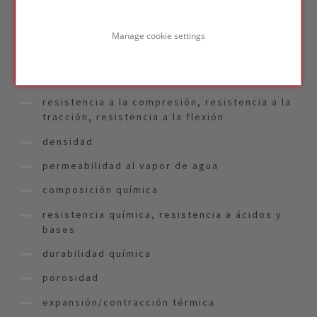
revestimientos, membranas y recubrimientos.
Una selección de nuestras técnicas de medida
Manage cookie settings
conductividad térmica, desde aplicaciones
criogénicas hasta aplicaciones en caliente
resistencia a la compresión, resistencia a la
tracción, resistencia a la flexión
densidad
permeabilidad al vapor de agua
composición química
resistencia química, resistencia a ácidos y
bases
durabilidad química
porosidad
expansión/contracción térmica