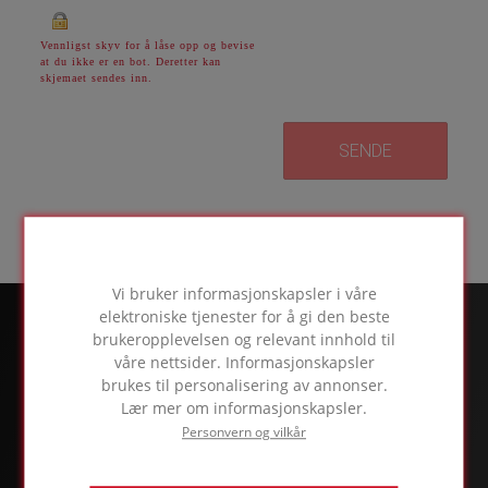
Vennligst skyv for å låse opp og bevise
at du ikke er en bot. Deretter kan
skjemaet sendes inn.
Vi bruker informasjonskapsler i våre
elektroniske tjenester for å gi den beste
brukeropplevelsen og relevant innhold til
våre nettsider. Informasjonskapsler
brukes til personalisering av annonser.
Lær mer om informasjonskapsler.
Personvern og vilkår