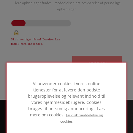
Flere oplysninger findes i meddelelsen om beskyttelse af personlige
oplysninger
Skub venligst låsen! Derefter kan
formularen indsendes.
Vi anvender cookies i vores online
tjenester for at levere den bedste
brugeroplevelse og relevant indhold til
vores hjemmesidebrugere. Cookies
bruges til personlig annoncering. Læs
mere om cookies
Juridisk meddelelse og
cookies