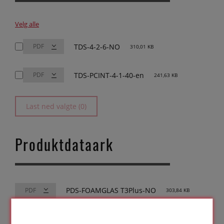
Velg alle
TDS-4-2-6-NO
310,01 KB
TDS-PCINT-4-1-40-en
241,63 KB
Last ned valgte (0)
Produktdataark
PDS-FOAMGLAS T3Plus-NO
303,84 KB
Sikkerhetsdataark