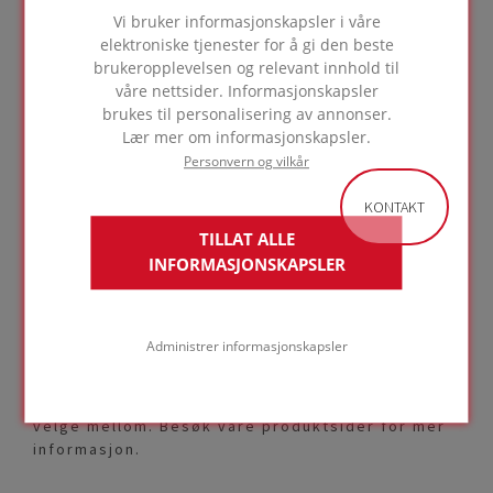
Vi bruker informasjonskapsler i våre
elektroniske tjenester for å gi den beste
brukeropplevelsen og relevant innhold til
SDS - Plader og Tapered
våre nettsider. Informasjonskapsler
LINK
brukes til personalisering av annonser.
Lær mer om informasjonskapsler.
Personvern og vilkår
KONTAKT
Bredt produkttilbud
TILLAT ALLE
INFORMASJONSKAPSLER
Vi tilbyr deg rikelig med isolasjonsprodukter og
tilbehør for å lage den perfekte løsningen,
tilpasset ditt spesifikke prosjekt. Avhengig av
Administrer informasjonskapsler
dine behov når det gjelder termisk motstand,
trykkstyrke, feste og slikt, har vi et bredt
utvalg av isolasjonsprodukter og tilbehør å
velge mellom. Besøk våre produktsider for mer
informasjon.