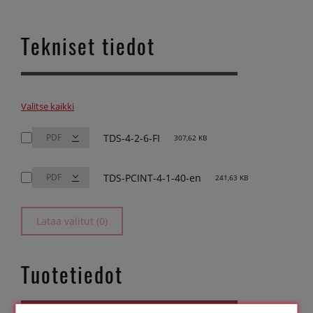
Tekniset tiedot
Valitse kaikki
TDS-4-2-6-FI
307,62 KB
TDS-PCINT-4-1-40-en
241,63 KB
Lataa valitut (0)
Tuotetiedot