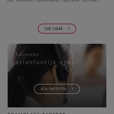
jne. koskevat vaatimukset täyttävät tuotteet.
LUE LISÄÄ
Tarvitsetko
asiantuntija-apua?
OTA YHTEYTTÄ