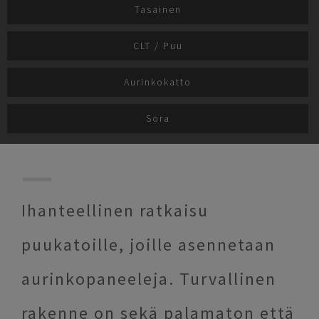
Tasainen
CLT / Puu
Aurinkokatto
Sora
Ihanteellinen ratkaisu
puukatoille, joille asennetaan
aurinkopaneeleja. Turvallinen
rakenne on sekä palamaton että