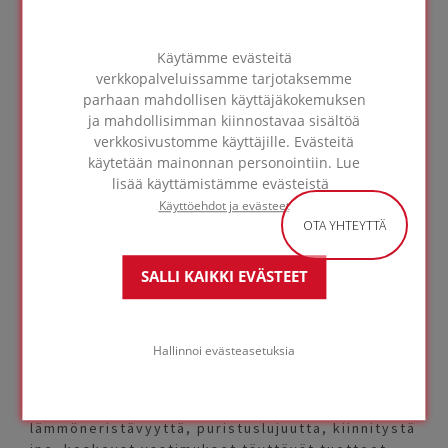
PDS-FOAMGLAS T3Plus-FI
306,23 KB
Käytämme evästeitä
verkkopalveluissamme tarjotaksemme
Käyttöturvallisuustiedote
parhaan mahdollisen käyttäjäkokemuksen
ja mahdollisimman kiinnostavaa sisältöä
verkkosivustomme käyttäjille. Evästeitä
käytetään mainonnan personointiin. Lue
Safety Data Sheet
lisää käyttämistämme evästeistä
LINK
Käyttöehdot ja evästeet
OTA YHTEYTTÄ
SALLI KAIKKI EVÄSTEET
Laaja tuotevalikoima
Hallinnoi evästeasetuksia
Meillä on laaja valikoima eristystuotteita ja
tarvikkeita, joilla luot projektiisi räätälöidyn
täydellisen ratkaisun. Meiltä löydät projektiisi
lämmöneristävyyttä, puristuslujuutta, kiinnitystä