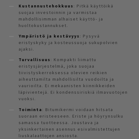
Kustannustehokkuus
: Pitkä käyttöikä
suojaa investoinnin ja varmistaa
mahdollisimman alhaiset käyttö- ja
huoltokustannukset.
Ympäristö ja kestävyys
: Pysyvä
eristyskyky ja kosteussuoja sukupolvien
ajaksi.
Turvallisuus
: Kompakti liimattu
eristysjärjestelmä, joka suojaa
tiivistyskerroksessa olevien reikien
aiheuttamilta mahdollisilta vuodoilta ja
vaurioilta. Ei mekaanisten kiinnikkeiden
läpivientejä. Ei kondenssiriskiä ilmavuotojen
vuoksi.
Toiminta
: Bitumikermi voidaan hitsata
suoraan eristeeseen. Eriste ja höyrynsulku
samassa tuotteessa. Joustava ja
yksinkertainen asennus esivalmistettujen
liuskalaattojen ansiosta.