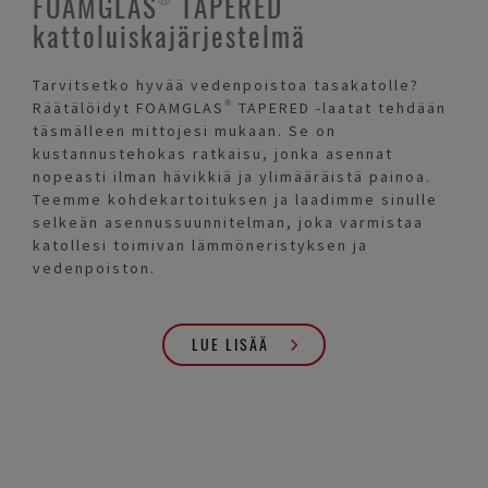
FOAMGLAS® TAPERED
kattoluiskajärjestelmä
Tarvitsetko hyvää vedenpoistoa tasakatolle?
Räätälöidyt FOAMGLAS® TAPERED -laatat tehdään
täsmälleen mittojesi mukaan. Se on
kustannustehokas ratkaisu, jonka asennat
nopeasti ilman hävikkiä ja ylimääräistä painoa.
Teemme kohdekartoituksen ja laadimme sinulle
selkeän asennussuunnitelman, joka varmistaa
katollesi toimivan lämmöneristyksen ja
vedenpoiston.
LUE LISÄÄ