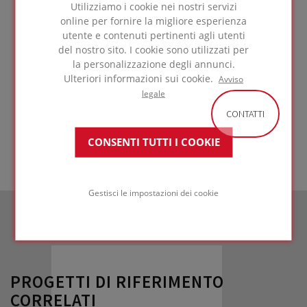
Tetto ispezionabile su calcestruzzo
Utilizziamo i cookie nei nostri servizi
online per fornire la migliore esperienza
con membrana di
utente e contenuti pertinenti agli utenti
protezione anti-UV
del nostro sito. I cookie sono utilizzati per
la personalizzazione degli annunci.
Ulteriori informazioni sui cookie.
Avviso
legale
VAI ALLA
SOLUZIONE
CONTATTI
CONSENTI TUTTI I COOKIE
Gestisci le impostazioni dei cookie
PROGETTI DI RIFERIMENTO
CORRELATI