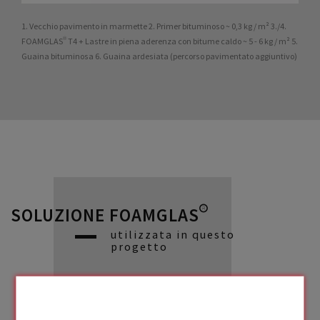
1. Vecchio pavimento in marmette 2. Primer bituminoso ~ 0,3 kg / m² 3./4.
FOAMGLAS® T4 + Lastre in piena aderenza con bitume caldo ~ 5 - 6 kg / m² 5.
Guaina bituminosa 6. Guaina ardesiata (percorso pavimentato aggiuntivo)
SOLUZIONE FOAMGLAS®
utilizzata in questo
progetto