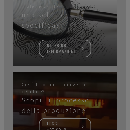
State cercando
una soluzione
specifica?
ULTERIORI
INFORMAZIONI
Cos'è l'isolamento in vetro
cellulare?
Scopri il processo
della produzione
LEGGI
ARTICOLO