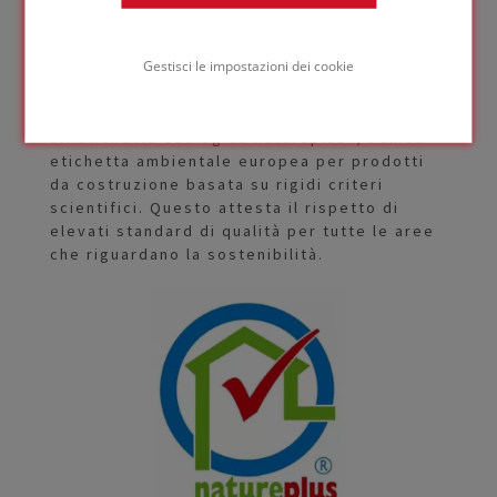
del 50% di contenuto riciclato: in parte
vetro riciclato selezionato e in parte scarti
Gestisci le impostazioni dei cookie
di produzione riutilizzati.
Il vetro cellulare FOAMGLAS® è conforme
all'etichetta ecologica natureplus®, l'unica
etichetta ambientale europea per prodotti
da costruzione basata su rigidi criteri
scientifici. Questo attesta il rispetto di
elevati standard di qualità per tutte le aree
che riguardano la sostenibilità.