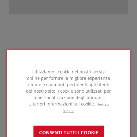
ISOLAMENTO ECOLOGICO
Utilizziamo i cookie nei nostri servizi
online per fornire la migliore esperienza
utente e contenuti pertinenti agli utenti
del nostro sito. I cookie sono utilizzati per
la personalizzazione degli annunci.
Ulteriori informazioni sui cookie.
Avviso
L'isolante in vetro cellulare FOAMGLAS® è
legale
totalmente privo di ritardanti di fiamma
dannosi per l'ambiente, gas propellenti, o
agenti cancerogeni. Il prodotto finale è
CONSENTI TUTTI I COOKIE
solitamente composto da almeno una media