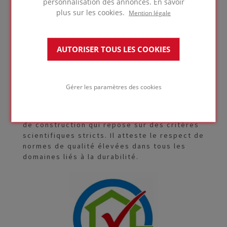
personnalisation des annonces. En savoir
contient aucun retardateur de flamme, gaz
plus sur les cookies.
Mention légale
propulseur ou agent cancérigène nocif pour
l'environnement. Le produit final contient
généralement au moins en moyenne de 50%
AUTORISER TOUS LES COOKIES
de verres recyclés hautement sélectionnés
et des déchets de production partiellement
réutilisés.
Gérer les paramètres des cookies
Le verre cellulaire FOAMGLAS® est conforme
à l'écolabel natureplus®, seul label
environnemental européen pour les produits
de construction qui repose sur des critères
scientifiques stricts. Il atteste le respect de
normes de qualité élevées dans tous les
domaines liés à la durabilité.