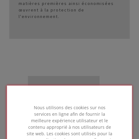
matières premières ainsi économisées
œuvrent à la protection de
l'environnement.
ISOLATION ÉCOLOGIQUE
Nous utilisons des cookies sur nos
services en ligne afin de fournir la
meilleure expérience utilisateur et le
contenu approprié à nos utilisateurs de
site web. Les cookies sont utilisés pour la
L’isolation en verre cellulaire FOAMGLAS® ne