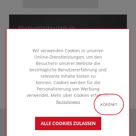
Photovoltaiksystem im
Abdichtungssystem integriet -
Unterkonstruktion
Wir verwenden Cookies in unseren
Stahltrapezblech
Online-Dienstleistungen, um den
Besuchern unserer Website die
ZUR LÖSUNG
bestmögliche Benutzererfahrung und
GEHEN
relevante Inhalte bieten zu
können. Cookies werden für die
Personalisierung von Werbung
verwendet. Mehr über Cookies erfahren.
Rechtshinweis
KONTAKT
ALLE COOKIES ZULASSEN