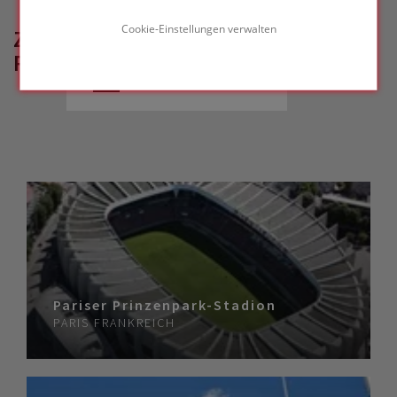
Cookie-Einstellungen verwalten
ZUGEHÖRIGE
REFERENZPROJEKTE
Pariser Prinzenpark-Stadion
PARIS
FRANKREICH