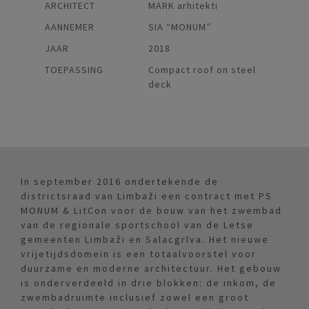
ARCHITECT
MARK arhitekti
AANNEMER
SIA “MONUM”
JAAR
2018
TOEPASSING
Compact roof on steel
deck
In september 2016 ondertekende de
districtsraad van Limbaži een contract met PS
MONUM & LitCon voor de bouw van het zwembad
van de regionale sportschool van de Letse
gemeenten Limbaži en Salacgrīva. Het nieuwe
vrijetijdsdomein is een totaalvoorstel voor
duurzame en moderne architectuur. Het gebouw
is onderverdeeld in drie blokken: de inkom, de
zwembadruimte inclusief zowel een groot