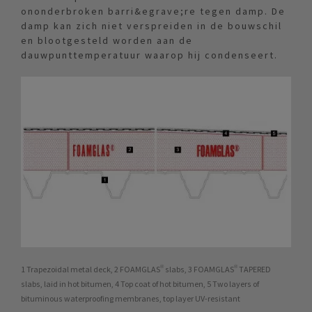
ononderbroken barri&egrave;re tegen damp. De
damp kan zich niet verspreiden in de bouwschil
en blootgesteld worden aan de
dauwpunttemperatuur waarop hij condenseert.
1 Trapezoidal metal deck, 2 FOAMGLAS® slabs, 3 FOAMGLAS® TAPERED
slabs, laid in hot bitumen, 4 Top coat of hot bitumen, 5 Two layers of
bituminous waterproofing membranes, top layer UV-resistant