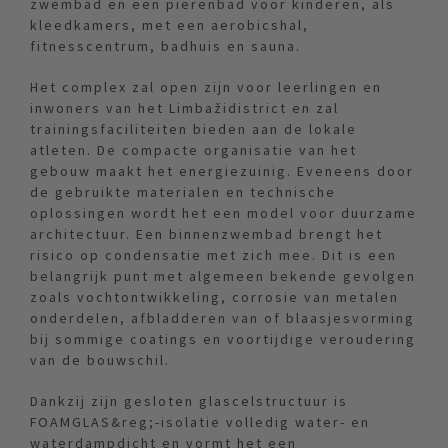
zwembad en een pierenbad voor kinderen, als
kleedkamers, met een aerobicshal,
fitnesscentrum, badhuis en sauna.
Het complex zal open zijn voor leerlingen en
inwoners van het Limbažidistrict en zal
trainingsfaciliteiten bieden aan de lokale
atleten. De compacte organisatie van het
gebouw maakt het energiezuinig. Eveneens door
de gebruikte materialen en technische
oplossingen wordt het een model voor duurzame
architectuur. Een binnenzwembad brengt het
risico op condensatie met zich mee. Dit is een
belangrijk punt met algemeen bekende gevolgen
zoals vochtontwikkeling, corrosie van metalen
onderdelen, afbladderen van of blaasjesvorming
bij sommige coatings en voortijdige veroudering
van de bouwschil.
Dankzij zijn gesloten glascelstructuur is
FOAMGLAS&reg;-isolatie volledig water- en
waterdampdicht en vormt het een