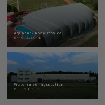
Aquapark Kohoutovice
BRNO
TSJECHIË
Waterzuiveringsstation
PILZEN
TSJECHIË