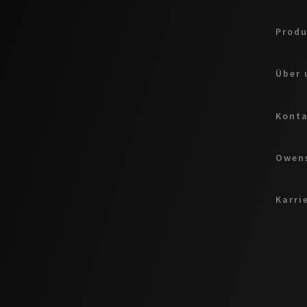
Produ
Über 
Kont
Owens
Karri