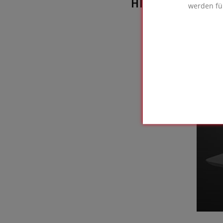
HIER VERWEND
werden fü
FOAM
Ge
m
U