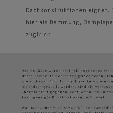
Dachkonstruktionen eignet.
hier als Dämmung, Dampfspe
zugleich.
Das Gebäude wurde erstmals 1958 renoviert. 
durch den heute berühmten griechischen Arc
wie in diesem Fall, konstruktive Anforderung
Blechdach gestellt werden, sind die Vorausse
Thermik nicht gegeben. Ventilation und Ent
flach geneigte Konstruktionen verhindert.
Was ist zu tun? Mit FOAMGLAS®, der dampfdi
Schaumglasdämmung, können unbelüftete Dac