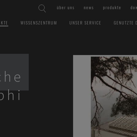
über uns
news
produkte
do
EKTE
WISSENSZENTRUM
UNSER SERVICE
GENUTZTE 
che
phi