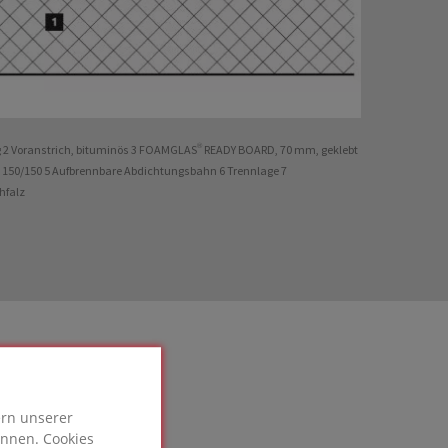
g 2 Voranstrich, bituminös 3 FOAMGLAS® READY BOARD, 70 mm, geklebt
SP 150/150 5 Aufbrennbare Abdichtungsbahn 6 Trennlage 7
hfalz
ern unserer
önnen. Cookies