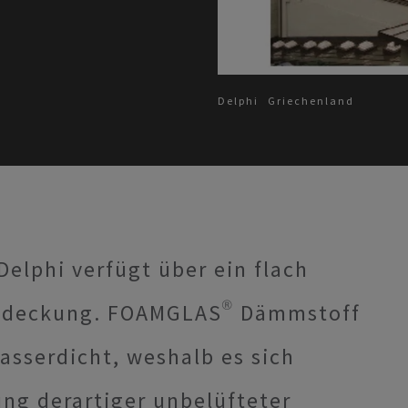
Delphi
Griechenland
elphi verfügt über ein flach
indeckung. FOAMGLAS® Dämmstoff
asserdicht, weshalb es sich
ung derartiger unbelüfteter