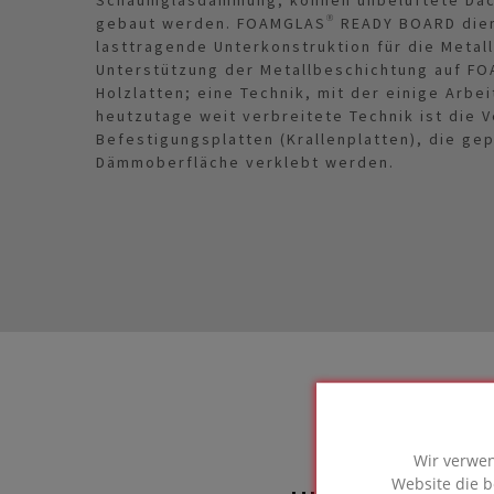
gebaut werden. FOAMGLAS® READY BOARD dien
lasttragende Unterkonstruktion für die Metall
Unterstützung der Metallbeschichtung auf F
Holzlatten; eine Technik, mit der einige Arbei
heutzutage weit verbreitete Technik ist die
Befestigungsplatten (Krallenplatten), die ge
Dämmoberfläche verklebt werden.
Wir verwen
Website die b