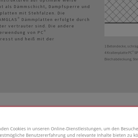
t als Dämmschicht, Dampfsperre und
platten mit Stehfalzen. Die
OAMGLAS® Dämmplatten erfolgte durch
ter vertrauter sind. Die andere
 Verwendung von PC®
presst und heiß mit der
1 Betondecke, schrä
4 Krallenplatte PC® 
Blechabdeckung, Ste
den Cookies in unseren Online-Dienstleistungen, um den Besuch
estmögliche Benutzererfahrung und relevante Inhalte bieten zu k