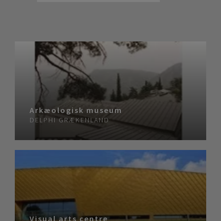
Arkæologisk museum
DELPHI
GRÆKENLAND
Visual arts centre