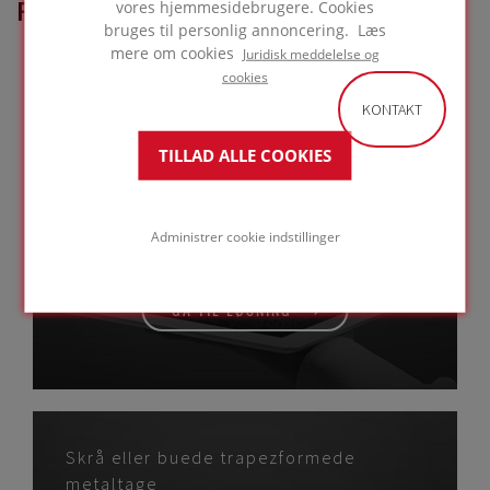
FOAMGLAS®-PRODUKT
vores hjemmesidebrugere. Cookies
bruges til personlig annoncering. Læs
benyttet i dette projekt
mere om cookies
Juridisk meddelelse og
cookies
KONTAKT
TILLAD ALLE COOKIES
Regnlukkede facader
med
letvægtsbeklædning i
Administrer cookie indstillinger
metal
GÅ TIL LØSNING
Skrå eller buede trapezformede
metaltage