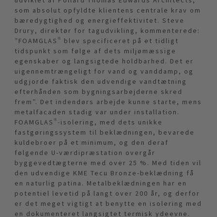
udviklet af Pollard Thomas Edwards Architects,
som absolut opfyldte klientens centrale krav om
bæredygtighed og energieffektivitet. Steve
Drury, direktør for tagudvikling, kommenterede:
”FOAMGLAS® blev specificeret på et tidligt
tidspunkt som følge af dets miljømæssige
egenskaber og langsigtede holdbarhed. Det er
uigennemtrængeligt for vand og vanddamp, og
udgjorde faktisk den udvendige vandtætning
efterhånden som bygningsarbejderne skred
frem”. Det indendørs arbejde kunne starte, mens
metalfacaden stadig var under installation.
FOAMGLAS®-isolering, med dets unikke
fastgøringssystem til beklædningen, bevarede
kuldebroer på et minimum, og den deraf
følgende U-værdipræstation overgår
byggevedtægterne med over 25 %. Med tiden vil
den udvendige KME Tecu Bronze-beklædning få
en naturlig patina. Metalbeklædningen har en
potentiel levetid på langt over 200 år, og derfor
er det meget vigtigt at benytte en isolering med
en dokumenteret langsigtet termisk ydeevne.