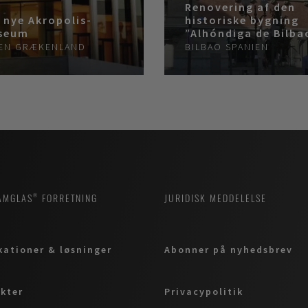
Renovering af den
 nye Akropolis-
historiske bygning
seum
”Alhóndiga de Bilba
EN
GRÆKENLAND
BILBAO
SPANIEN
AMGLAS® FORRETNING
JURIDISK MEDDELELSE
kationer & løsninger
Abonner på nyhedsbrev
kter
Privacypolitik