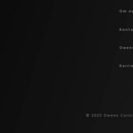
Om o
Kont
Owens
Karri
© 2025 Owens Cornin