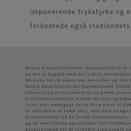
imponerende trykstyrke og e
forbedrede også stadionnets 
Dnipro Arena-stadionnet i Dnipropetrovsk er
og det er bygget med den sidste nye moderne
Ukraines første plæne der kan rulles op. De
Dnipro Dnipropetrovsks hjemmekampe afholdes
tilskuere og erstattede Dnipros gamle stadion
kvalifikationskampen mellem Ukraine og Engl
i Kiev blev ombygget for at blive parat til E
til afholdelse af EURO 2012, men blev strøget 
minimumstallet på de 33.000 tilskuerpladser,
og de enestående egenskaber, blev FOAMGLAS®
gangarealerne for at forbedre stadionnets en