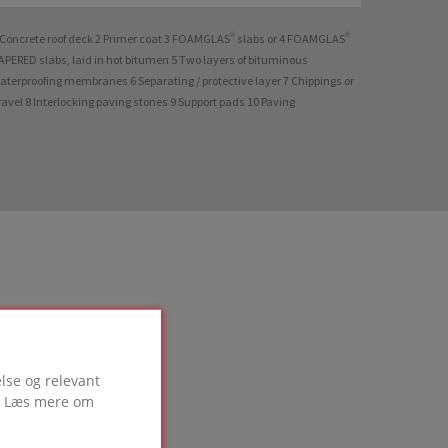
 Concrete roof deck 2 Primer coat 3 FOAMGLAS® slabs or 4 FOAMGLAS®
APERED slabs, laid in hot bitumen 5 Two layers of bituminous
aterproofing membranes 6 Separating / protective layer 7 Chippings or
ravel 8 Interlocking paving stones 9 Support pads 10 Paving
lse og relevant
g. Læs mere om