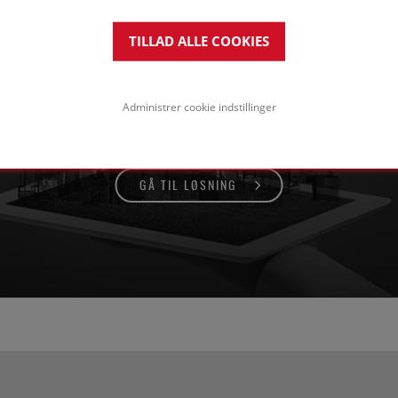
TILLAD ALLE COOKIES
tontage med et beskyttende fliser
il fodgænger- og cyklistbrug
Administrer cookie indstillinger
GÅ TIL LØSNING