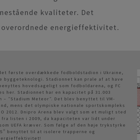
nestående kvaliteter. Det
overordnede energieffektivitet.
 det første overdækkede fodboldstadion i Ukraine,
 byggeteknologi. Stadionnet kan prale af at have
t benyttes hovedsageligt som fodboldarena, og FC
 her. Stadionnet har en kapacitet på 31.003
 – ”Stadium Meteor”. Det blev benyttet til VM-
and, mens det olympiske nationale sportskompleks
URO 2012. Dnipro Arena blev valgt som et muligt sted
fra listen i 2009, da kapaciteten var lidt under
 som UEFA kræver. Som følge af den høje trykstyrke
 benyttet til at isolere trapperne og
ergieffektivitet!