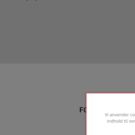
FOAMGLAS®-PR
Vi anvender co
benyt
indhold til v