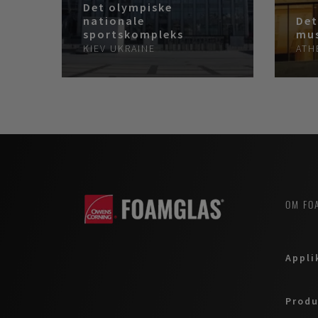
Det olympiske
nationale
Det
sportskompleks
mu
KIEV
UKRAINE
ATH
OM FO
Appli
Produ