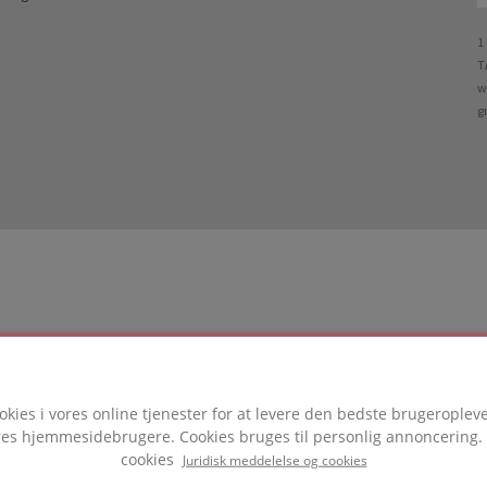
1
T
w
g
ODUKT
okies i vores online tjenester for at levere den bedste brugeropleve
tet i dette projekt
ores hjemmesidebrugere. Cookies bruges til personlig annoncerin
cookies
Juridisk meddelelse og cookies