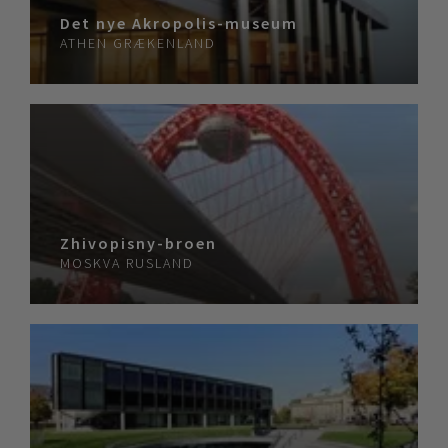
Det nye Akropolis-museum
ATHEN
GRÆKENLAND
Zhivopisny-broen
MOSKVA
RUSLAND