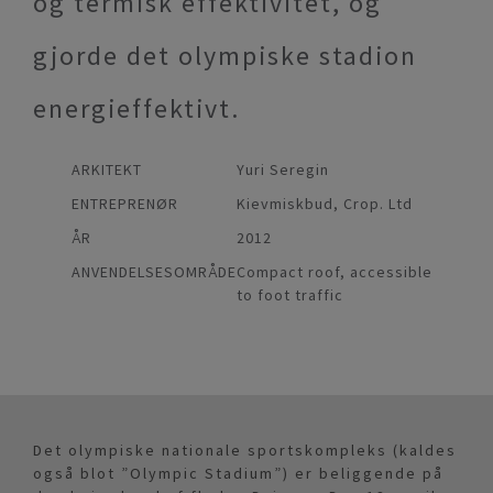
og termisk effektivitet, og
gjorde det olympiske stadion
energieffektivt.
ARKITEKT
Yuri Seregin
ENTREPRENØR
Kievmiskbud, Crop. Ltd
ÅR
2012
ANVENDELSESOMRÅDE
Compact roof, accessible
to foot traffic
Det olympiske nationale sportskompleks (kaldes
også blot ”Olympic Stadium”) er beliggende på