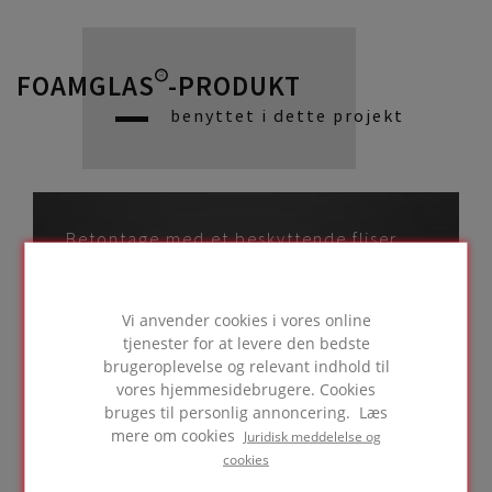
FOAMGLAS®-PRODUKT
benyttet i dette projekt
Betontage med et beskyttende fliser
til fodgænger- og
cyklistbrug
Vi anvender cookies i vores online
tjenester for at levere den bedste
brugeroplevelse og relevant indhold til
GÅ TIL LØSNING
vores hjemmesidebrugere. Cookies
bruges til personlig annoncering. Læs
mere om cookies
Juridisk meddelelse og
cookies