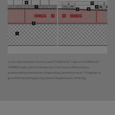
1 Concrete roof deck 2 Primer coat 3 FOAMGLAS® slabs or 4 FOAMGLAS®
TAPERED slabs, laid in hot bitumen 5 Two layers of bituminous
waterproofing membranes 6 Separating / protective layer 7 Chippings or
gravel 8 Interlocking paving stones 9 Support pads 10 Paving