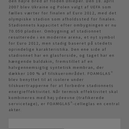
den højre bred af floden Dnieper. Den 18. april
2007 blev Ukraine og Polen valgt af UEFA som
fælles værter for finalen af Euro 2012, med det
olympiske stadion som afholdssted for finalen.
Stadionnets kapacitet efter ombygningen er nu
70.050 pladser. Ombygning af stadionnet
resulterede i en moderne arena, et nyt symbol
for Euro 2012, men stadig baseret på stedets
oprindelige karakteristika. Den ene side af
stadionnet har en glasforside, og taget har en
hængende baldakin, fremstillet af en
halvgennemsigtig syntetisk membran, der
dækker 100 % af tilskuerområdet. FOAMGLAS®
blev benyttet til at isolere under
tilskuertrapperne for at forbedre stadionnets
energieffektivitet. Når termisk effektivitet skal
kombineres med høj ydeevne (trafikerede
servicetage), er FOAMGLAS®-celleglas en central
aktør.