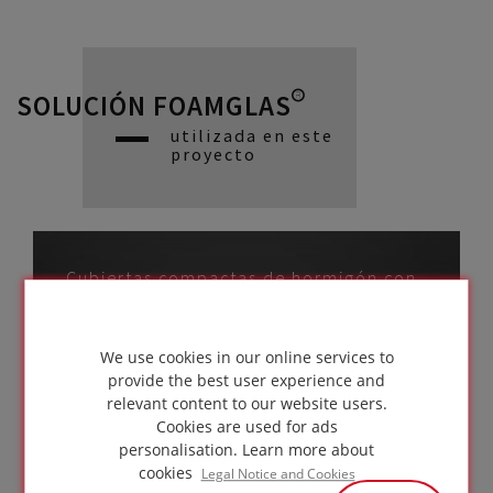
SOLUCIÓN FOAMGLAS®
utilizada en este
proyecto
Cubiertas compactas de hormigón con
baldosas protectoras
para peatones y
We use cookies in our online services to
bicicletas
provide the best user experience and
relevant content to our website users.
IR A LA
Cookies are used for ads
SOLUCIÓN
personalisation.
Learn more about
cookies
Legal Notice and Cookies