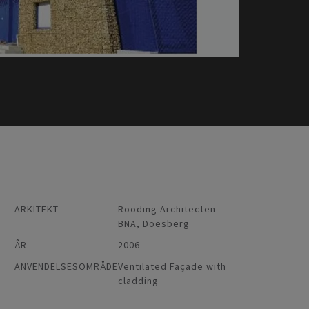
ARKITEKT
Rooding Architecten
BNA, Doesberg
ÅR
2006
ANVENDELSESOMRÅDE
Ventilated Façade with
cladding