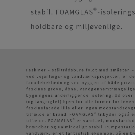
stabil. FOAMGLAS®-isolerings
holdbare og miljøvenlige.
Faskiner – ståltrådsbure fyldt med småsten –
ved vejanlægs- og vandværksprojekter, er de
facadebeklædning ved byggeri af både privat
faskines grove, åbne, vandgennemtrængelige s
bygningens underliggende isolering. Ud over 
(og langsigtet) hjem for alle former for leve
faskinefacade lille eller ingen modstandsdygt
tilfælde af brand. FOAMGLAS® tilbyder også 
tilfælde. FOAMGLAS® er vandtæt, modstandsdy
brændbar og ualmindeligt stabil. Pumpestation
vandværk, er et fantastisk eksempel på en by