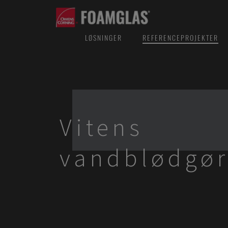
LØSNINGER
REFERENCEPROJEKTER
Vitens
vandblødgør