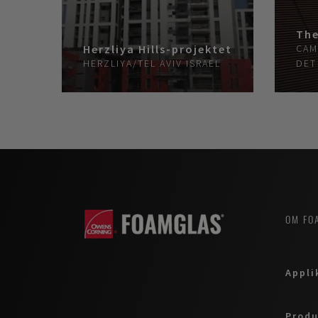
Th
Herzliya Hills-projektet
CAM
HERZLIYA/TEL AVIV
ISRAEL
DET
OM FO
Appli
Produ