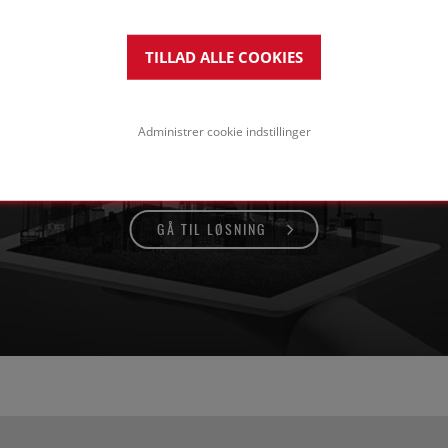
TILLAD ALLE COOKIES
gnlukkede facader
ed stenbeklædning i stort format
Administrer cookie indstillinger
GÅ TIL LØSNING