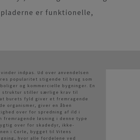
pladerne er funktionelle,
 vinder indpas. Ud over anvendelsen
res popularitet stigende til brug som
boliger og kommercielle bygninger. En
truktur stiller særlige krav til
at burets fyld giver et fremragende
nde organismer, giver en åben
ighed over for spredning af ild i
en fremragende løsning i denne type
gtig over for skadedyr, ikke-
en i Corle, bygget til Vitens
gning, hvor alle fordelene ved