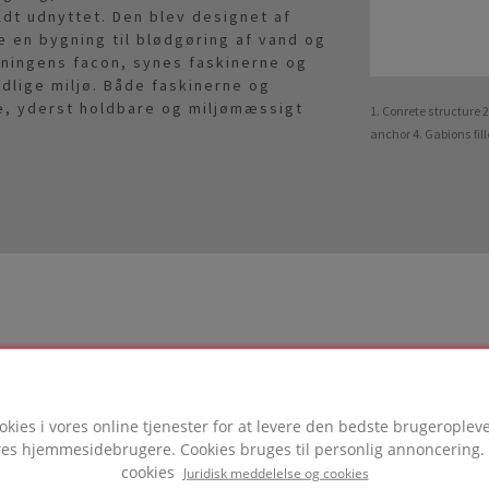
ldt udnyttet. Den blev designet af
e en bygning til blødgøring af vand og
ygningens facon, synes faskinerne og
ndlige miljø. Både faskinerne og
e, yderst holdbare og miljømæssigt
1. Conrete structure 
anchor 4. Gabions fil
ODUKT
okies i vores online tjenester for at levere den bedste brugeropleve
ores hjemmesidebrugere. Cookies bruges til personlig annoncerin
tet i dette projekt
cookies
Juridisk meddelelse og cookies