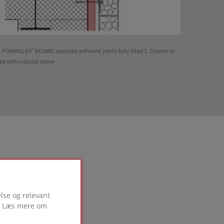
2. FOAMGLAS® BOARD, partially adhered, joints fully filled 3. Chemical
led with natural stone
lse og relevant
g. Læs mere om