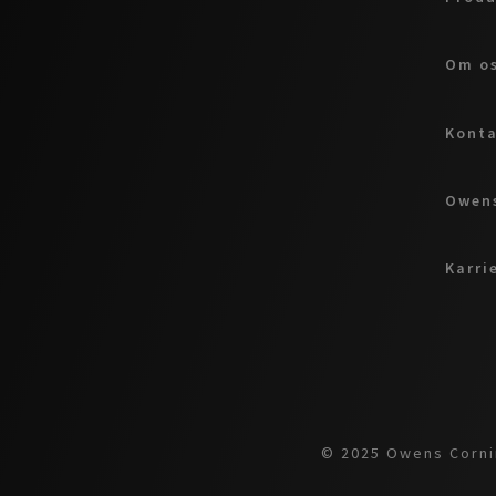
Om o
Kont
Owens
Karri
© 2025 Owens Cornin