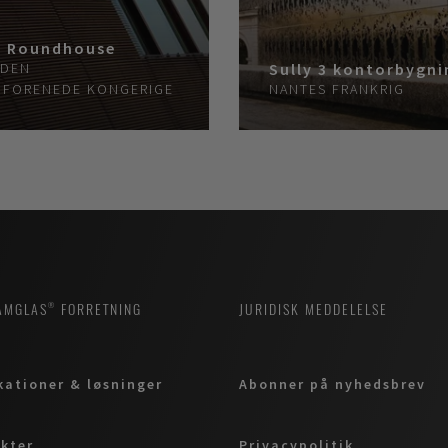
e Roundhouse
DEN
Sully 3 kontorbygni
 FORENEDE KONGERIGE
NANTES
FRANKRIG
AMGLAS® FORRETNING
JURIDISK MEDDELELSE
kationer & løsninger
Abonner på nyhedsbrev
kter
Privacypolitik