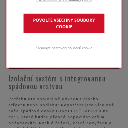
Potřebuji
radu technika
POVOLTE VŠECHNY SOUBORY
COOKIE
Spravujte nastavení souborů cookie
KONTAKTUJTE
NÁS
Izolační systém s integrovanou
spádovou vrstvou
Potřebujete spolehlivě odvodnit plochou
střechu nebo podlahu? Nepotřebujete více než
naše spádové desky FOAMGLAS® TAPERED na
míru, které budou přesně odpovídat Vašim
požadavkům. Rychlé řešení, které nevyžaduje