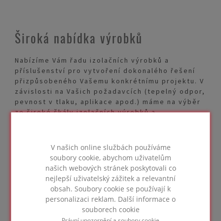
Široká nabídka výrobků
Nabízíme Vám řadu izolačních výrobků a
příslušenství pro vytvoření dokonalého řešení
přizpůsobeného Vašemu konkrétnímu projektu. V
závislosti na Vašich požadavcích (tepelný odpor,
pevnost v tlaku, aplikace apod.) máme na výběr
ze široké škály izolačních výrobků a
příslušenství. Další informace naleznete na
stránkách našich výrobků.
V našich online službách používáme
soubory cookie, abychom uživatelům
našich webových stránek poskytovali co
nejlepší uživatelský zážitek a relevantní
DALŠÍ INFORMACE
obsah. Soubory cookie se používají k
personalizaci reklam. Další informace o
souborech cookie
Právní upozornění a soubory cookie