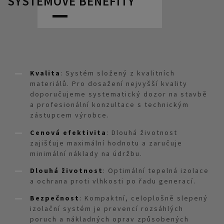
SYSTÉMOVÉ BENEFITY
Kvalita
: Systém složený z kvalitních
materiálů. Pro dosažení nejvyšší kvality
doporučujeme systematický dozor na stavbě
a profesionální konzultace s technickým
zástupcem výrobce.
Cenová efektivita
: Dlouhá životnost
zajišťuje maximální hodnotu a zaručuje
minimální náklady na údržbu.
Dlouhá životnost
: Optimální tepelná izolace
a ochrana proti vlhkosti po řadu generací.
Bezpečnost
: Kompaktní, celoplošně slepený
izolační systém je prevencí rozsáhlých
poruch a nákladných oprav způsobených