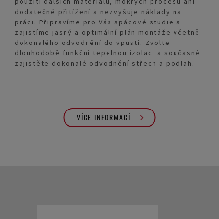
použití dalších materiálů, mokrých procesů ani
dodatečné přitížení a nezvyšuje náklady na
práci. Připravíme pro Vás spádové studie a
zajistíme jasný a optimální plán montáže včetně
dokonalého odvodnění do vpustí. Zvolte
dlouhodobě funkční tepelnou izolaci a současně
zajistěte dokonalé odvodnění střech a podlah.
VÍCE INFORMACÍ