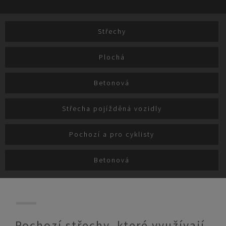
Střechy
Plochá
Betonová
Střecha pojížděná vozidly
Pochozí a pro cyklisty
Betonová
Pochozí střechy, které využívají