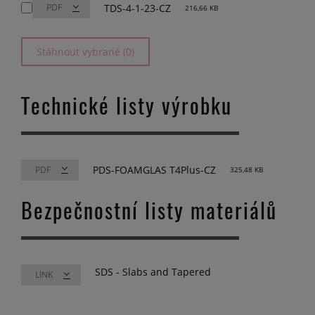
TDS-4-1-23-CZ
216,66 KB
Stáhnout vybrané (0)
Technické listy výrobku
PDS-FOAMGLAS T4Plus-CZ
325,48 KB
Bezpečnostní listy materiálů
SDS - Slabs and Tapered
LINK