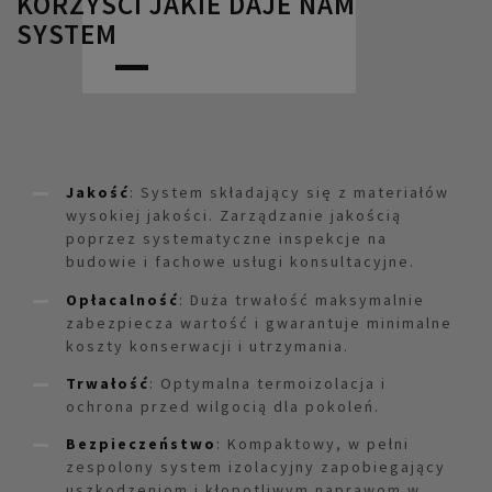
KORZYŚCI JAKIE DAJE NAM
SYSTEM
Jakość
: System składający się z materiałów
wysokiej jakości. Zarządzanie jakością
poprzez systematyczne inspekcje na
budowie i fachowe usługi konsultacyjne.
Opłacalność
: Duża trwałość maksymalnie
zabezpiecza wartość i gwarantuje minimalne
koszty konserwacji i utrzymania.
Trwałość
: Optymalna termoizolacja i
ochrona przed wilgocią dla pokoleń.
Bezpieczeństwo
: Kompaktowy, w pełni
zespolony system izolacyjny zapobiegający
uszkodzeniom i kłopotliwym naprawom w