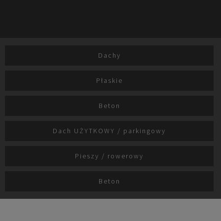
Dachy
Płaskie
Beton
Dach UŻYTKOWY / parkingowy
Pieszy / rowerowy
Beton