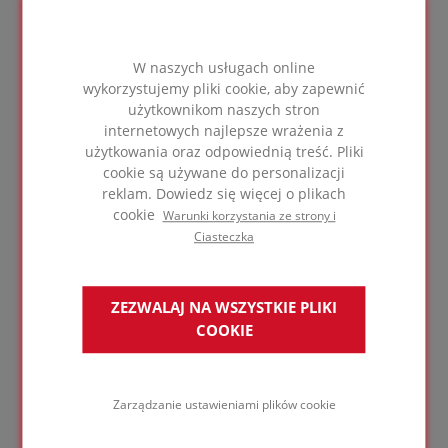
termoizolacyjnych wraz z akcesoriami, tak aby
tworzyły idealny, bezpieczny układ, pasujący do
konkretnego projektu. W zależności od twoich
W naszych usługach online
potrzeb pod względem odporności termicznej,
wykorzystujemy pliki cookie, aby zapewnić
wytrzymałości na ściskanie, mocowania itp.,
użytkownikom naszych stron
zapewniamy szeroki wybór gotowych rozwiązań.
internetowych najlepsze wrażenia z
Odwiedź nasze strony produktowe, aby uzyskać
użytkowania oraz odpowiednią treść. Pliki
więcej informacji.
cookie są używane do personalizacji
reklam. Dowiedz się więcej o plikach
cookie
Warunki korzystania ze strony i
DOWIEDZ SIĘ WIĘCEJ
Ciasteczka
ZEZWALAJ NA WSZYSTKIE PLIKI
Potrzebujesz
COOKIE
Porady eksperta?
Zarządzanie ustawieniami plików cookie