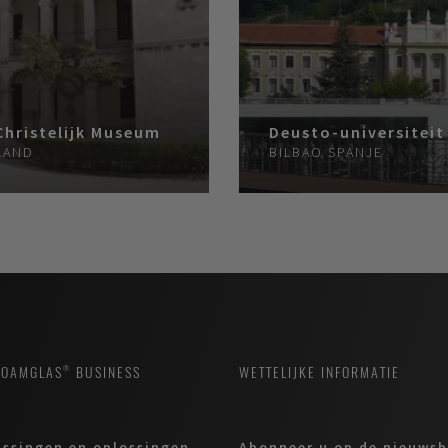
Christelijk Museum
Deusto-universiteit
LAND
BILBAO
SPANJE
FOAMGLAS® BUSINESS
WETTELIJKE INFORMATIE
ssingen en oplossingen
Abonneer u op de nieuwsb