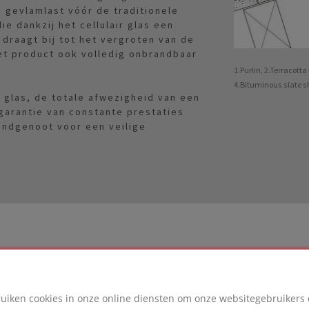
gevlamlast vóór de traditionele
ie dankzij het cellulair glas een
draagt bij tot het vergroten van de
et product ook volledig onbrandbaar
1.Purlin, 2.Terracott
4.Bituminous slate sh
ir glas, de totale afwezigheid van een
garantie van constante prestaties
ondgenoot voor een veilige
ruiken cookies in onze online diensten om onze websitegebruikers 
LOSSING