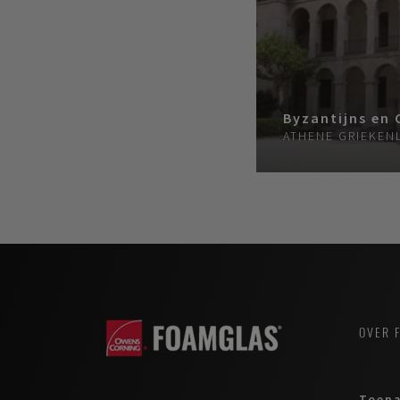
Byzantijns en 
ATHENE
GRIEKEN
OVER 
Toepa