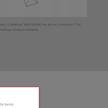
a tiles, 3.FOAMGLAS® READY BOARD T4+, 80 mm, installed ith P®C56,
eathing, 5.Embrice roofing tiles
de beste