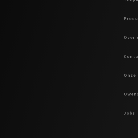
Prod
Over 
Cont
Onze 
Owens
Jobs