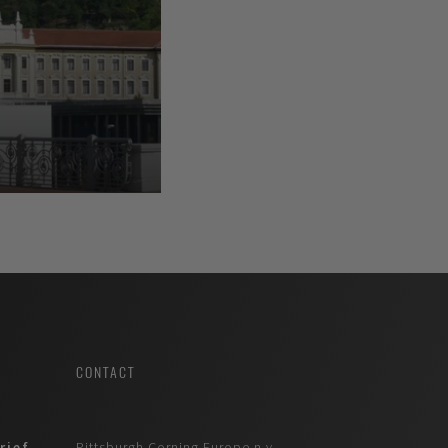
CONTACT
rief
Pittsburgh Corning Europe n.v.