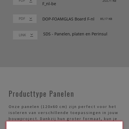
253,71 KB
F_nl-be
DOP-FOAMGLAS Board F-nl
85,17 KB
SDS - Panelen, platen en Perinsul
LINK
Producttype Panelen
Onze panelen (120x60 cm) zijn perfect voor het
isoleren van verschillende toepassingen in jouw
bouwproject. Dankzij hun groter formaat, kun je
ook vlotter een groter oppervlak isoleren. Kies