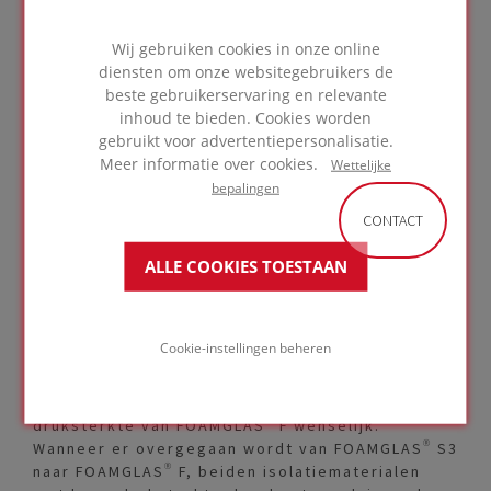
een toepassing in dit overzicht en kom meer te
weten over onze oplossingen met panelen.
Wij gebruiken cookies in onze online
Graad F
diensten om onze websitegebruikers de
beste gebruikerservaring en relevante
inhoud te bieden. Cookies worden
Onze FOAMGLAS® F heeft de hoogste
gebruikt voor advertentiepersonalisatie.
druksterkte in het assortiment isolatieplaten en
Meer informatie over cookies.
Wettelijke
-panelen. Met een lambda waarde van 0,050
bepalingen
W/(m·K) en een druksterkte van 1600 kPa wordt
dit product enkel toegepast bij zwaar belaste
CONTACT
daken, vloeren en onder funderingen.
Toepassingen waar de last zo hoog ligt dat geen
ALLE COOKIES TOESTAAN
enkel ander isolatie materiaal hier kan gebruikt
worden. Vaak spreken we dan over publiek
toegankelijke terrasdaken waar brandweer
Cookie-instellingen beheren
verkeer over moet kunnen. Of parkeerdaken
voor bussen en vrachtwagens. Maar ook bij
zwaar belaste industriële vloeren is de
druksterkte van FOAMGLAS® F wenselijk.
Wanneer er overgegaan wordt van FOAMGLAS® S3
naar FOAMGLAS® F, beiden isolatiematerialen