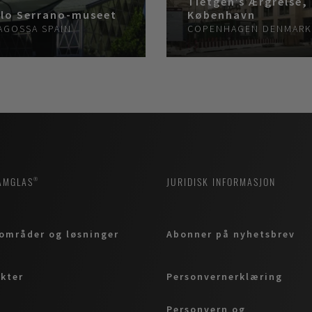
Tietgen’s Ærgrelse,
lo Serrano-museet
København
AGOSSA
SPAIN
COPENHAGEN
DENMARK
AMGLAS®
JURIDISK INFORMASJON
områder og løsninger
Abonner på nyhetsbrev
kter
Personvernerklæring
Personvern og