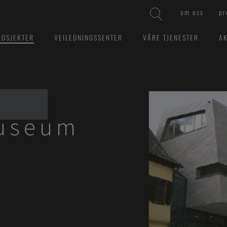
om oss
pr
ROSJEKTER
VEILEDNINGSSENTER
VÅRE TJENESTER
AK
useum