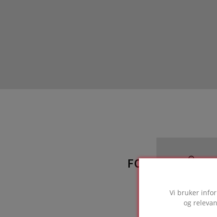
FOAMGLAS®-LØ
som b
Vi bruker info
og relevan