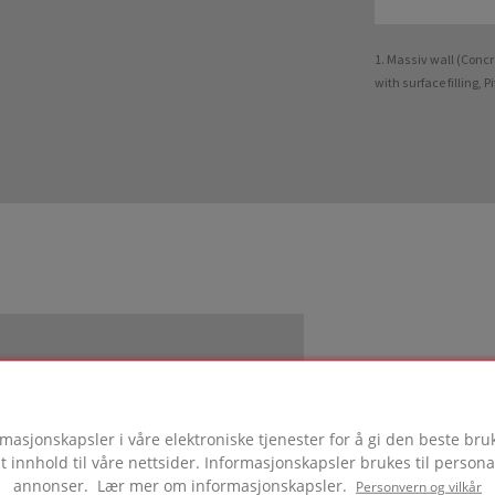
1. Massiv wall (Concr
with surface filling, 
SNING
rukes i dette prosjektet
rmasjonskapsler i våre elektroniske tjenester for å gi den beste br
t innhold til våre nettsider. Informasjonskapsler brukes til persona
annonser. Lær mer om informasjonskapsler.
Personvern og vilkår