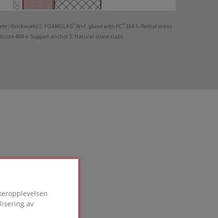
ete / Brickwork) 2. FOAMGLAS® W+F, glued with PC® 164 3. Partial areas
Pittcote 404 4. Support anchor 5. Natural stone slabs
ukeropplevelsen
lisering av