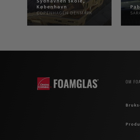
Sydhavnen skole,
København
Pab
COPENHAGEN
DENMARK
SAR
OM FO
Bruks
Produ