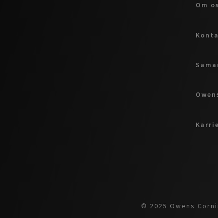
Om o
Kont
Samar
Owens
Karri
© 2025 Owens Cornin