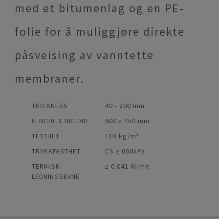
med et bitumenlag og en PE-
folie for å muliggjøre direkte
påsveising av vanntette
membraner.
THICKNESS
40 - 200 mm
LENGDE X BREDDE
600 x 450 mm
TETTHET
110 kg/m³
TRYKKFASTHET
CS ≥ 600kPa
TERMISK
≤ 0.041 W/mK
LEDNINGSEVNE