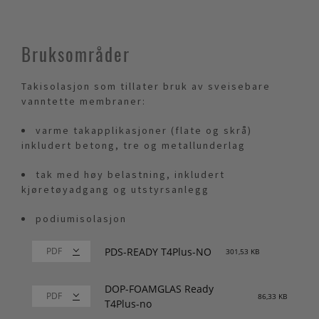
Bruksområder
Takisolasjon som tillater bruk av sveisebare
vanntette membraner:
varme takapplikasjoner (flate og skrå)
inkludert betong, tre og metallunderlag
tak med høy belastning, inkludert
kjøretøyadgang og utstyrsanlegg
podiumisolasjon
PDS-READY T4Plus-NO
301,53 KB
DOP-FOAMGLAS Ready
86,33 KB
T4Plus-no