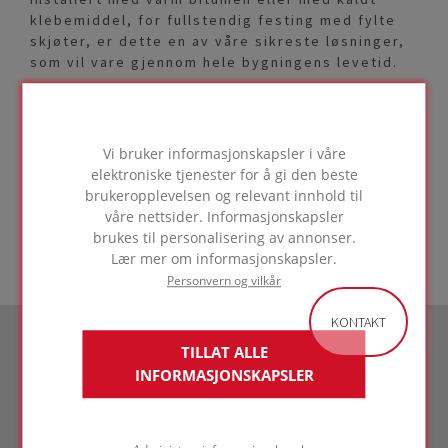
klebemiddel, for fullstendig festing med fylte
skjøter, er dette en av våre sikreste løsninger,
som vil vare gjennom hele bygningens levetid.
Generell info T4+
FOAMGLAS® T4+ har en lambdaverdi på 0,041
Vi bruker informasjonskapsler i våre
W/(m.K), og en trykkfasthet på 600 kPa. Dette
elektroniske tjenester for å gi den beste
produktet er egnet for å isolere tilgjengelige
brukeropplevelsen og relevant innhold til
flate tak, skråtak med metallstruktur,
våre nettsider. Informasjonskapsler
sluttbearbeiding av ståfals og gulv.
brukes til personalisering av annonser.
Lær mer om informasjonskapsler.
Personvern og vilkår
KONTAKT
TILLAT ALLE
INFORMASJONSKAPSLER
Ser du etter
en bestemt løsning?