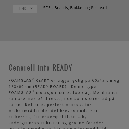
SDS - Boards, Blokker og Perinsul
LINK
Generell info READY
FOAMGLAS® READY er tilgjengelig på 60x45 cm og
120x60 cm (READY BOARD). Denne typen
FOAMGLAS®-isolasjon har et topplag. Membraner
kan brennes på direkte, noe som sparer tid på
kaien. Det er et perfekt produkt for
bruksområder der det kreves enda mer
sikkerhet, for eksempel flate tak,
undergrunnsstrukturer og grønne fasader.
Installert med varm bitumen eller med kaldt