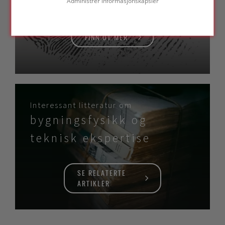
Administrer informasjonskapsler
FINN UT MER
Interessant litteratur om
bygningsfysikk og
teknisk ekspertise
SE RELATERTE
ARTIKLER