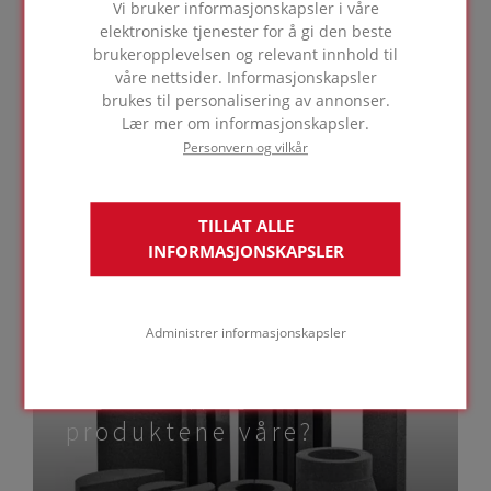
Vi bruker informasjonskapsler i våre
elektroniske tjenester for å gi den beste
brukeropplevelsen og relevant innhold til
våre nettsider. Informasjonskapsler
brukes til personalisering av annonser.
Interessant litteratur om
Lær mer om informasjonskapsler.
bygningsfysikk og
Personvern og vilkår
teknisk ekspertise
TILLAT ALLE
INFORMASJONSKAPSLER
SE RELATERTE
ARTIKLER
Administrer informasjonskapsler
Ivrig etter å oppdage
produktene våre?