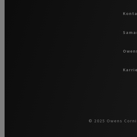
Kont
Samar
Owens
Karri
© 2025 Owens Cornin