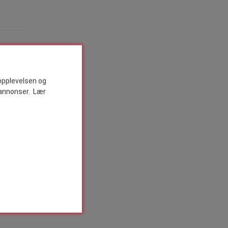
ropplevelsen og
v annonser. Lær