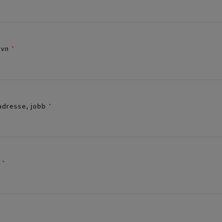
avn
*
adresse, jobb
*
*