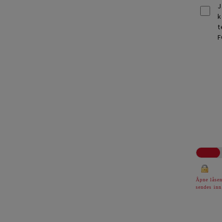
J
k
t
F
Åpne låsen
sendes inn