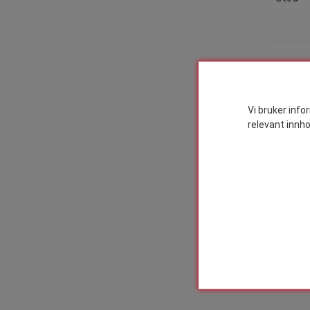
Postn
Vi bruker info
relevant innho
Land
*
Språk