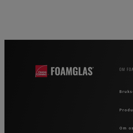
OM FO
Bruks
Produ
Om o