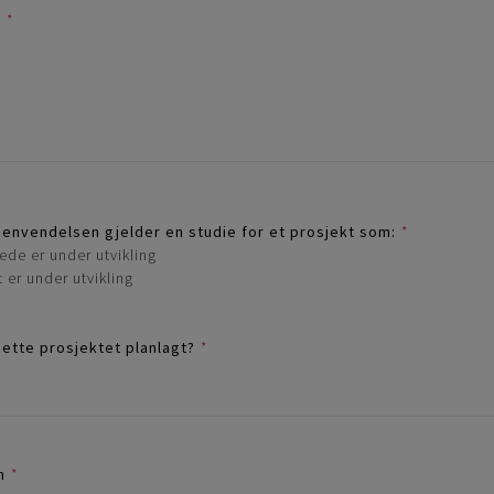
g
*
envendelsen gjelder en studie for et prosjekt som:
*
rede er under utvikling
t er under utvikling
dette prosjektet planlagt?
*
n
*