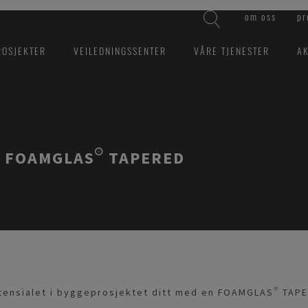
om oss
pr
ROSJEKTER
VEILEDNINGSSENTER
VÅRE TJENESTER
AK
 FOAMGLAS® TAPERED
ensialet i byggeprosjektet ditt med en FOAMGLAS® TAPE