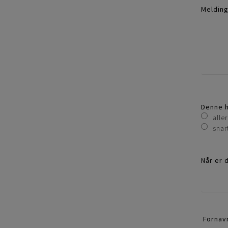
Meldin
Denne h
alle
snar
Når er 
Fornav