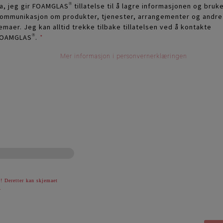
a, jeg gir FOAMGLAS® tillatelse til å lagre informasjonen og bruke
ommunikasjon om produkter, tjenester, arrangementer og andre
emaer. Jeg kan alltid trekke tilbake tillatelsen ved å kontakte
OAMGLAS®.
*
Mer informasjon i personvernerklæringen
! Deretter kan skjemaet
.