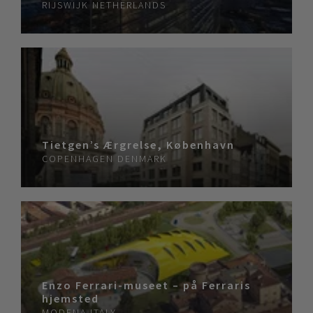
RIJSWIJK
NETHERLANDS
Tietgen’s Ærgrelse, København
COPENHAGEN
DENMARK
Enzo Ferrari-museet – på Ferraris
hjemsted
MODENA
ITALY