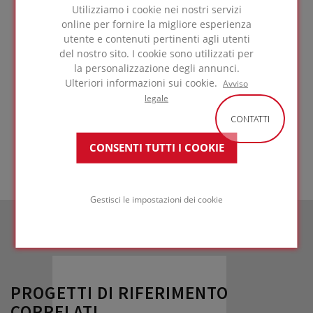
Utilizziamo i cookie nei nostri servizi
Tetti sottoposti a carichi pesanti su
online per fornire la migliore esperienza
calcestruzzo
utente e contenuti pertinenti agli utenti
con finitura protettiva
del nostro sito. I cookie sono utilizzati per
la personalizzazione degli annunci.
in calcestruzzo
Ulteriori informazioni sui cookie.
Avviso
legale
VAI ALLA
CONTATTI
SOLUZIONE
CONSENTI TUTTI I COOKIE
Gestisci le impostazioni dei cookie
PROGETTI DI RIFERIMENTO
CORRELATI