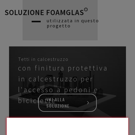
SOLUZIONE FOAMGLAS®
utilizzata in questo
progetto
Tetti in calcestruzzo
con finitura protettiva
in calcestruzzo per
l'accesso a pedoni e
biciclette
VAI ALLA
SOLUZIONE