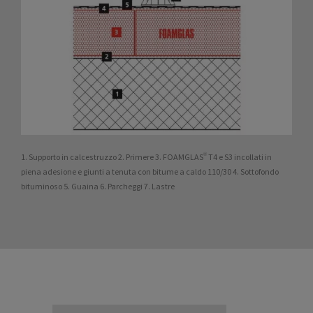
1. Supporto in calcestruzzo 2. Primere 3. FOAMGLAS® T4 e S3 incollati in
piena adesione e giunti a tenuta con bitume a caldo 110/30 4. Sottofondo
bituminoso 5. Guaina 6. Parcheggi 7. Lastre