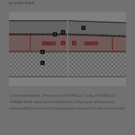
protection.
1 Concrete roof deck, 2 Primer coat, 3 FOAMGLAS® slabs, 4 FOAMGLAS®
TAPERED ROOF slabs, laid in hot bitumen, 5 Two layers of bituminous
waterproofing membranes, 6 Separating or slip layer, 7 In-situ concrete slab