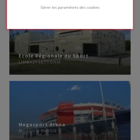
Gérer les paramètres des cookies
Ecole Régionale du Sport
LIMBAZI
LETTONIE
Megasport Arena
MOSCOU
RUSSIE