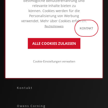
bestmögliche Benutzererfahrung und
relevante Inhalte bieten zu
können. Cookies werden für die
Personalisierung von Werbung
ÜBER DAS FOAMGLAS® BUSINESS
verwendet. Mehr über Cookies erfahren.
Rechtshinweis
KONTAKT
Anwendungen & Lösungen
ALLE COOKIES ZULASSEN
Produkte
Cookie-Einstellungen verwalten
Über uns
Kontakt
Owens Corning