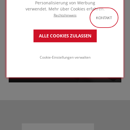
Personalisierung von Werbung
verwendet. Mehr über Cookies erfahren.
Rechtshinweis
KONTAKT
Gewölbte, gerundete, konkave oder
Konvexe Dachflächen
ALLE COOKIES ZULASSEN
mit Dachziegeln -
Unterkonstruktion
Stahltrapezblech
Cookie-Einstellungen verwalten
ZUR LÖSUNG
GEHEN