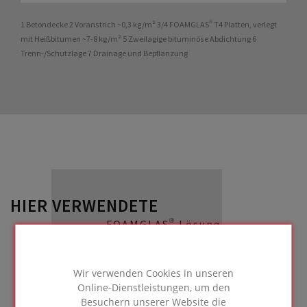
1 Betondecke 2 Voranstrich ~0,3 kg/m² 3/4 FOAMGLAS® T4 Platten, verlegt
mit Heißbitumen ~7-8 kg/m² 5 Zweilagige bituminöse Abdichtung 6
Trenn-/Schutzlage 7 Drainage und Bepflanzung
HIER VERWENDETE
FOAMGLAS® Lösung
Wir verwenden Cookies in unseren
Online-Dienstleistungen, um den
Extensive Dachbegrünungssysteme -
Besuchern unserer Website die