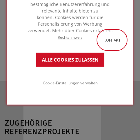
bestmögliche Benutzererfahrung und
Unterkonstruktion
relevante Inhalte bieten zu
Stahlbeton
können. Cookies werden für die
Personalisierung von Werbung
verwendet. Mehr über Cookies erfahren.
Rechtshinweis
ZUR LÖSUNG
KONTAKT
GEHEN
ALLE COOKIES ZULASSEN
Cookie-Einstellungen verwalten
ZUGEHÖRIGE
REFERENZPROJEKTE