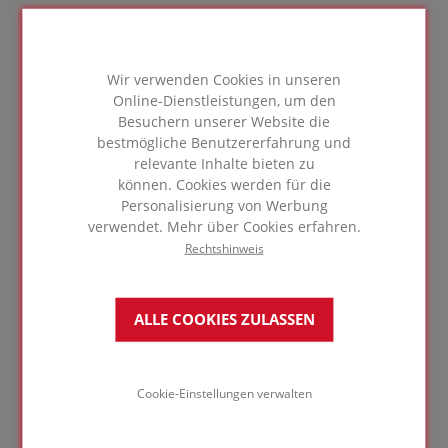
Umfangreiches
Produktsortiment
Wir verwenden Cookies in unseren
Online-Dienstleistungen, um den
Wir bieten Ihnen zahlreiche Dämmprodukte
Besuchern unserer Website die
samt Zubehör, um die ideale Lösung für Ihr
bestmögliche Benutzererfahrung und
Projekt zu realisieren. Abhängig von Ihren
relevante Inhalte bieten zu
Anforderungen in puncto Wärmeleitfähigkeit,
können. Cookies werden für die
Druckfestigkeit, Befestigungssystem etc.
Personalisierung von Werbung
haben wir ein breites Sortiment an
verwendet. Mehr über Cookies erfahren.
Dämmprodukten und Zubehör zur Auswahl.
Rechtshinweis
Besuchen Sie unsere Produktseiten für
weitere Informationen.
ALLE COOKIES ZULASSEN
ERFAHREN SIE MEHR
Cookie-Einstellungen verwalten