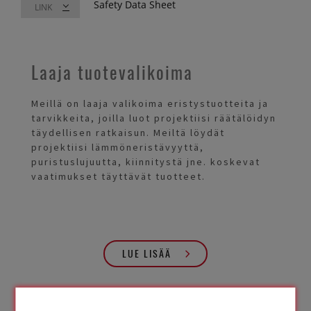
Safety Data Sheet
LINK
Laaja tuotevalikoima
Meillä on laaja valikoima eristystuotteita ja
tarvikkeita, joilla luot projektiisi räätälöidyn
täydellisen ratkaisun. Meiltä löydät
projektiisi lämmöneristävyyttä,
puristuslujuutta, kiinnitystä jne. koskevat
vaatimukset täyttävät tuotteet.
LUE LISÄÄ