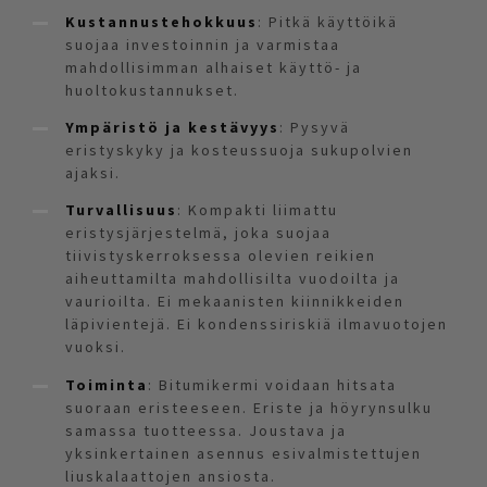
Kustannustehokkuus
: Pitkä käyttöikä
suojaa investoinnin ja varmistaa
mahdollisimman alhaiset käyttö- ja
huoltokustannukset.
Ympäristö ja kestävyys
: Pysyvä
eristyskyky ja kosteussuoja sukupolvien
ajaksi.
Turvallisuus
: Kompakti liimattu
eristysjärjestelmä, joka suojaa
tiivistyskerroksessa olevien reikien
aiheuttamilta mahdollisilta vuodoilta ja
vaurioilta. Ei mekaanisten kiinnikkeiden
läpivientejä. Ei kondenssiriskiä ilmavuotojen
vuoksi.
Toiminta
: Bitumikermi voidaan hitsata
suoraan eristeeseen. Eriste ja höyrynsulku
samassa tuotteessa. Joustava ja
yksinkertainen asennus esivalmistettujen
liuskalaattojen ansiosta.