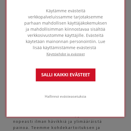
Tarvitsetko
Käytämme evästeitä
asiantuntija-apua?
verkkopalveluissamme tarjotaksemme
parhaan mahdollisen käyttäjäkokemuksen
ja mahdollisimman kiinnostavaa sisältöä
verkkosivustomme käyttäjille. Evästeitä
käytetään mainonnan personointiin. Lue
OTA
lisää käyttämistämme evästeistä
YHTEYTTÄ
Käyttöehdot ja evästeet
FOAMGLAS® TAPERED
SALLI KAIKKI EVÄSTEET
kattoluiskajärjestelmä
Hallinnoi evästeasetuksia
Tarvitsetko hyvää vedenpoistoa tasakatolle?
Räätälöidyt FOAMGLAS® TAPERED -laatat
tehdään täsmälleen mittojesi mukaan. Se on
kustannustehokas ratkaisu, jonka asennat
nopeasti ilman hävikkiä ja ylimääräistä
painoa. Teemme kohdekartoituksen ja