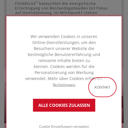
FOAMGLAS® beleuchtet die energetische
Ertüchtigung von Bestandsgebäuden mit Fokus
auf Innendämmung. Im Mittelpunkt stehen
bauphysikalische Herausforderungen wie
Feuchteschutz, Oberflächentemperaturen und
Wärmebrücken sowie Aspekte der
Wohnraumhygiene und Emissionen. Ergänzend
werden normative Anforderungen an
Wir verwenden Cookies in unseren
Dämmstoffe und Lösungsansätze für Umnutzung
Online-Dienstleistungen, um den
und Sanierung anhand geeigneter
Besuchern unserer Website die
Bauteilaufbauten dargestellt.
bestmögliche Benutzererfahrung und
Online
01.09.2026
Die Symposien werden von den meisten
relevante Inhalte bieten zu
Kammern mit Fortbildungspunkten belohnt.
können. Cookies werden für die
Personalisierung von Werbung
verwendet. Mehr über Cookies erfahren.
Rechtshinweis
KONTAKT
ALLE COOKIES ZULASSEN
KREISLAUFGERECHT BAUEN:
Cookie-Einstellungen verwalten