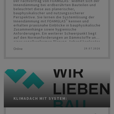
Der Fachvortrag von FOAMGLAS® widmet sich der
Innendämmung bei erdberührten Bauteilen und
beleuchtet diese aus planerischer,
bauphysikalischer und nutzungssicherer
Perspektive. Sie lernen die Systemlösung der
Innendämmung mit FOAMGLAS® kennen und
erhalten praxisnahe Einblicke in bauphysikalische
Zusammenhänge sowie hygienische
Anforderungen. Ein weiterer Schwerpunkt liegt
auf den Normanforderungen an Dämmstoffe und
einer regelkonformen Planung. Anhand konkreter
Anwendungsbeispiele werden Lösungen zur
Online
29.07.2026
Dämmung von Wand, Decke und Boden
vorgestellt.
Die Symposien werden von den meisten
Kammern mit Fortbildungspunkten belohnt.
KLIMADACH MIT SYSTEM: