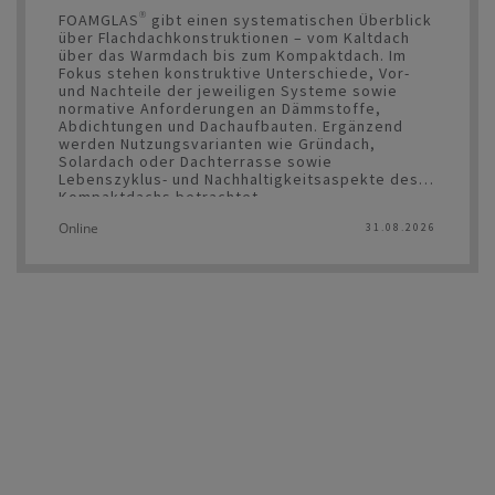
FOAMGLAS® gibt einen systematischen Überblick
über Flachdachkonstruktionen – vom Kaltdach
über das Warmdach bis zum Kompaktdach. Im
Fokus stehen konstruktive Unterschiede, Vor-
und Nachteile der jeweiligen Systeme sowie
normative Anforderungen an Dämmstoffe,
Abdichtungen und Dachaufbauten. Ergänzend
werden Nutzungsvarianten wie Gründach,
Solardach oder Dachterrasse sowie
Lebenszyklus- und Nachhaltigkeitsaspekte des
Kompaktdachs betrachtet.
Online
31.08.2026
Die Symposien werden von den meisten
Kammern mit Fortbildungspunkten belohnt.