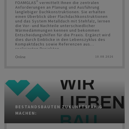
FOAMGLAS® vermittelt Ihnen die zentralen
Anforderungen an Planung und Ausführung
langlebiger Dachkonstruktionen. Sie erhalten
einen Überblick über Flachdachkonstruktionen
und das System Metalldach mit Stehfalz, lernen
die Vor- und Nachteile unterschiedlicher
Wärmedämmungen kennen und bekommen
Entscheidungshilfen für die Praxis. Ergänzt wird
dies durch Einblicke in den Lebenszyklus des
Kompaktdachs sowie Referenzen aus
realisierten Projekten.
Online
10.08.2026
Die Symposien werden von den meisten
Kammern mit Fortbildungspunkten belohnt.
BESTANDSBAUTEN ZUKUNFTSFÄHIG
MACHEN: