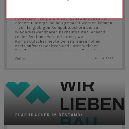
Die Baubranche steht vor der Aufgabe,
Ressourcenverbrauch, Emissionen und Abfall
deutlich zu reduzieren. Der Vortrag von
FOAMGLAS® zeigt, wie Dachkonstruktionen vor
diesem Hintergrund neu gedacht werden können
– von langlebigen Kompaktdächern bis zu
wiederverwendbaren Dachaufbauten. Anhand
realer Systeme wird erläutert, wo
Kompaktdächer heute bereits einen hohen
Kreislaufwert besitzen und unter welchen
Randbedingungen wiederverwendbare Dächer
einen zusätzlichen zirkulären Mehrwert bieten.
Online
01.10.2026
Die Symposien werden von den meisten
Kammern mit Fortbildungspunkten belohnt.
FLACHDÄCHER IM BESTAND: