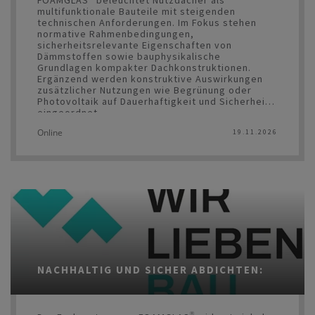
multifunktionale Bauteile mit steigenden
technischen Anforderungen. Im Fokus stehen
normative Rahmenbedingungen,
sicherheitsrelevante Eigenschaften von
Dämmstoffen sowie bauphysikalische
Grundlagen kompakter Dachkonstruktionen.
Ergänzend werden konstruktive Auswirkungen
zusätzlicher Nutzungen wie Begrünung oder
Photovoltaik auf Dauerhaftigkeit und Sicherheit
eingeordnet.
Online
19.11.2026
Die Symposien werden von den meisten
Kammern mit Fortbildungspunkten belohnt.
NACHHALTIG UND SICHER ABDICHTEN: