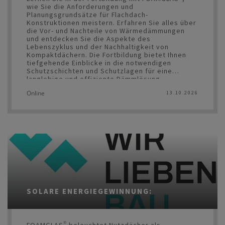
wie Sie die Anforderungen und
Planungsgrundsätze für Flachdach-
Konstruktionen meistern. Erfahren Sie alles über
die Vor- und Nachteile von Wärmedämmungen
und entdecken Sie die Aspekte des
Lebenszyklus und der Nachhaltigkeit von
Kompaktdächern. Die Fortbildung bietet Ihnen
tiefgehende Einblicke in die notwendigen
Schutzschichten und Schutzlagen für eine
langlebige und effiziente Dämmlösung.
Gleichzeitig zeigt Ihnen Optigrün, wie Sie auf die
Online
13.10.2026
Herausforderungen des Klimawandels und der
Stadtverdichtung reagieren können. Entdecken
Sie, wie Retentions-Gründächer als effektives
Element des Regenwassermanagements
fungieren und die multifunktionalen Vorteile von
Gründächern in Ihrem Projekt integrieren können.
Der intelligente Ansatz von Smart Flow Control
wird Ihnen helfen, umweltfreundliche und
effiziente Lösungen zu entwickeln.
Die Symposien werden von den meisten
Kammern mit Fortbildungspunkten belohnt.
SOLARE ENERGIEGEWINNUNG:
FOAMGLAS® beleuchtet Nutzdächer als