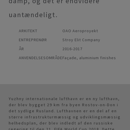
damp, og det er endvidere
uantændeligt.
ARKITEKT
OAO Aeroproyekt
ENTREPRENØR
Stroy Elit Company
ÅR
2016-2017
ANVENDELSESOMRÅDE
Façade, aluminium finishes
Yuzhny internationale lufthavn er en ny lufthavn,
der blev bygget 29 km fra byen Rostov-on-Don i
det sydlige Rusland. Lufthavnen er en del af en
større infrastrukturmæssig og udviklingsmæssig
helhedsplan, der blev indledt af den russiske
regering til den 21. FIFA World Cup 2018. Dette