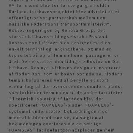
VM for mænd blev for første gang afholdt i
Rusland. Lufthavnsprojektet blev udviklet af et
offentligt-privat partnerskab mellem Den
Russiske Føderations transportministerium,
Rostov-regeringen og Renova Group, det
største lufthavnsholdingselskab i Rusland.
Rostovs nye lufthavn blev designet med en
enkelt terminal og landingsbane, og med en
kapacitet på op til fem millioner passagerer om
året. Den erstatter den tidligere Rostov-on-Don-
lufthavn. Den nye lufthavns design er inspireret
af floden Don, som er byens oprindelse. Flodens
tema inkorporeres ved at benytte et stort
vandanlæg på den overordnede udendørs plads,
som forbinder terminalen til de andre faciliteter.
Til termisk isolering af facaden blev der
specificeret FOAMGLAS®-plader. FOAMGLAS®-
systemet understøtter beklædningen med
minimal kuldebrodannelse, da vægten af
beklædningen overføres via de særlige
FOAMGLAS® facadefastgøringsplader gennem