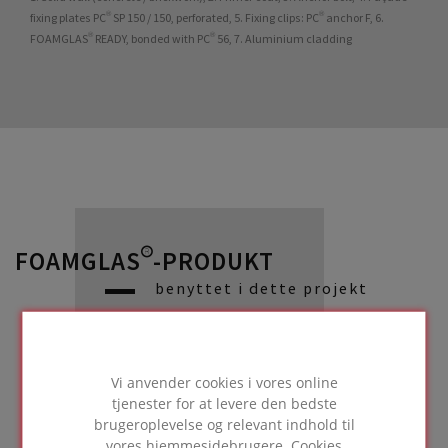
fixing plates PC® SP 150 / 150, perforated, 5. Fixing clips: PC® anchor F, 6.
FOAMGLAS® READY, bonded with PC® 56, 7. Aluminium cladding
FOAMGLAS®-PRODUKT
benyttet i dette projekt
Vi anvender cookies i vores online
Regnlukkede facader
tjenester for at levere den bedste
med
brugeroplevelse og relevant indhold til
vores hjemmesidebrugere. Cookies