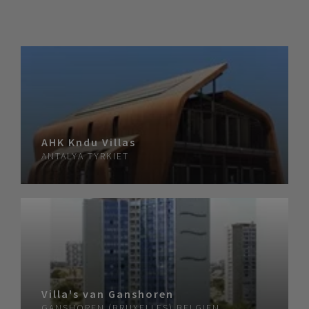
AHK Kndu Villas
ANTALYA
TYRKIET
Villa's van Ganshoren
GANSHOREN (BRUXELLES)
BELGIEN