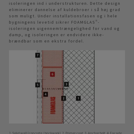
isoleringen ind i understrukturen. Dette design
eliminerer dannelse af kuldebroer i så høj grad
som muligt. Under installationsfasen og i hele
bygningens levetid sikrer FOAMGLAS®-
isoleringen uigennemtrængelighed for vand og
damp, og isoleringen er endvidere ikke-
brændbar som en ekstra fordel.
1. Solid wall (concrete / brickwork), 2. Primer coat, 3. Anchor bolt, 4. Façade