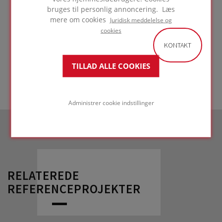
letvægtsbeklædning i
bruges til personlig annoncering. Læs
mere om cookies
Juridisk meddelelse og
metal
cookies
GÅ TIL LØSNING
KONTAKT
TILLAD ALLE COOKIES
Administrer cookie indstillinger
RELATEREDE
REFERENCEPROJEKTER