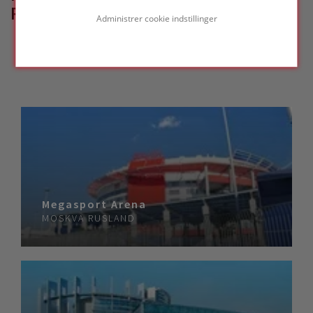
REFERENCEPROJEKTER
Administrer cookie indstillinger
Megasport Arena
MOSKVA
RUSLAND