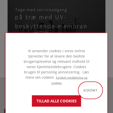
Tage med serviceadgang
på træ med UV-
beskyttende membran
GÅ TIL LØSNING
Vi anvender cookies i vores online
tjenester for at levere den bedste
brugeroplevelse og relevant indhold til
vores hjemmesidebrugere. Cookies
bruges til personlig annoncering. Læs
mere om cookies
Juridisk meddelelse og
cookies
KONTAKT
TILLAD ALLE COOKIES
RELATEREDE