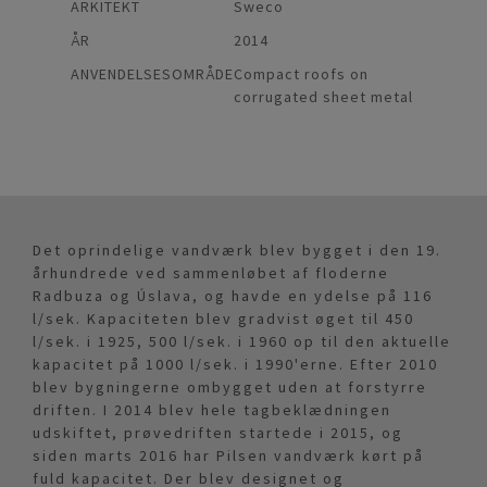
ARKITEKT
Sweco
ÅR
2014
ANVENDELSESOMRÅDE
Compact roofs on
corrugated sheet metal
Det oprindelige vandværk blev bygget i den 19.
århundrede ved sammenløbet af floderne
Radbuza og Úslava, og havde en ydelse på 116
l/sek. Kapaciteten blev gradvist øget til 450
l/sek. i 1925, 500 l/sek. i 1960 op til den aktuelle
kapacitet på 1000 l/sek. i 1990'erne. Efter 2010
blev bygningerne ombygget uden at forstyrre
driften. I 2014 blev hele tagbeklædningen
udskiftet, prøvedriften startede i 2015, og
siden marts 2016 har Pilsen vandværk kørt på
fuld kapacitet. Der blev designet og