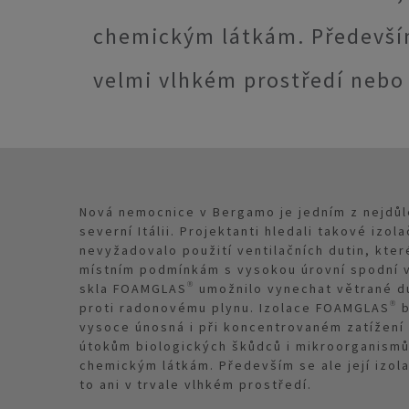
chemickým látkám. Především 
velmi vlhkém prostředí nebo 
Nová nemocnice v Bergamo je jedním z nejdůle
severní Itálii. Projektanti hledali takové izo
nevyžadovalo použití ventilačních dutin, kte
místním podmínkám s vysokou úrovní spodní 
skla FOAMGLAS® umožnilo vynechat větrané du
proti radonovému plynu. Izolace FOAMGLAS® b
vysoce únosná i při koncentrovaném zatížení a
útokům biologických škůdců i mikroorganismů
chemickým látkám. Především se ale její izol
to ani v trvale vlhkém prostředí.