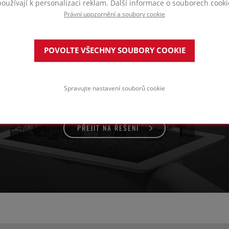
používají k personalizaci reklam. Další informace o souborech cooki
Právní upozornění a soubory cookie
olace pod základové desky
POVOLTE VŠECHNY SOUBORY COOKIE
Spravujte nastavení souborů cookie
PŘEJÍT NA ŘEŠENÍ