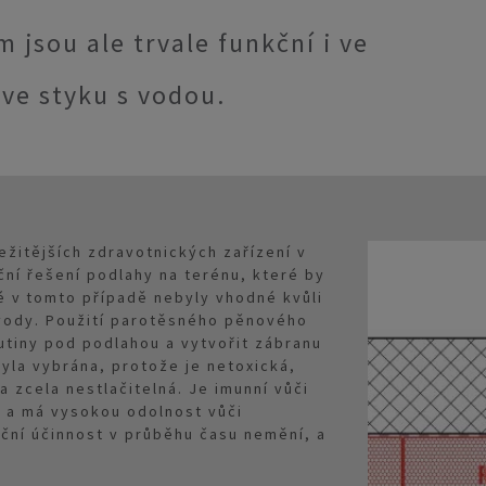
jsou ale trvale funkční i ve
ve styku s vodou.
žitějších zdravotnických zařízení v
lační řešení podlahy na terénu, které by
ré v tomto případě nebyly vhodné kvůli
vody. Použití parotěsného pěnového
tiny pod podlahou a vytvořit zábranu
yla vybrána, protože je netoxická,
 zcela nestlačitelná. Je imunní vůči
 a má vysokou odolnost vůči
ační účinnost v průběhu času nemění, a