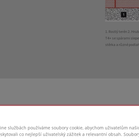
1. Rostlý terén 2. H
T4+ se spárami slepe
stěrka a různé podla
AS®
line službách používáme soubory cookie, abychom uživatelům naš
skytovali co nejlepší uživatelský zážitek a relevantní obsah. Soubor
ito v tomto projektu