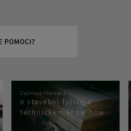
E POMOCI?
Zajímavá literatura
o stavební fyzice a
technickém know-how