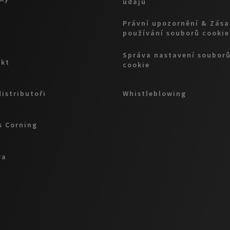
údajů
Právní upozornění & Zás
používání souborů cookie
Správa nastavení soubor
akt
cookie
distributoři
Whistleblowing
 Corning
ra