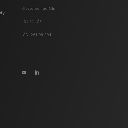
Klášterec nad Ohří
ady
431 51, ČR
ů
IČO: 261 99 394