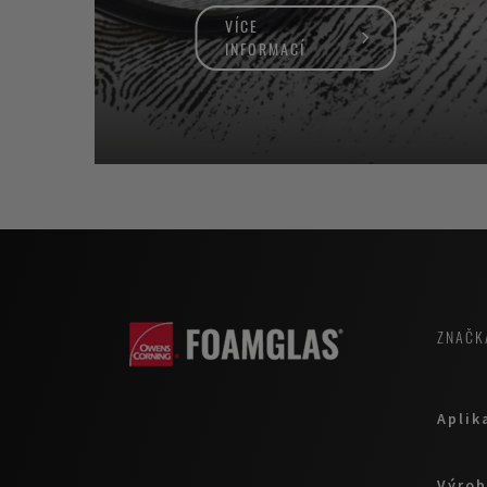
VÍCE
INFORMACÍ
ZNAČK
Aplik
Výrob