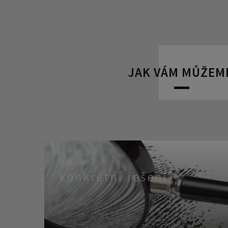
JAK VÁM MŮŽEM
Hledám
konkrétní řešení