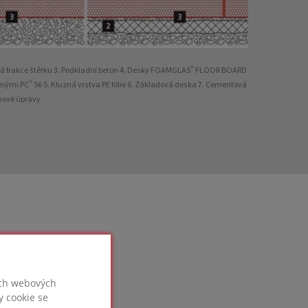
rubá frakce štěrku 3. Podkladní beton 4. Desky FOAMGLAS® FLOOR BOARD
nými PC® 56 5. Kluzná vrstva PE fólie 6. Základová deska 7. Cementová
hové úpravy
ich webových
y cookie se