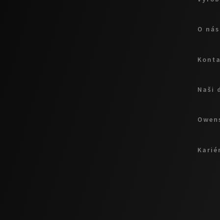
O nás
Kont
Naši 
Owens
Karié