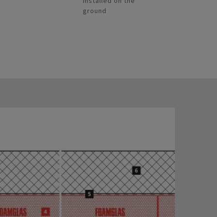
installed on the
ground