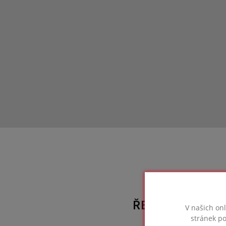
ŘEŠENÍ FOAMGL
V našich on
stránek po
použ