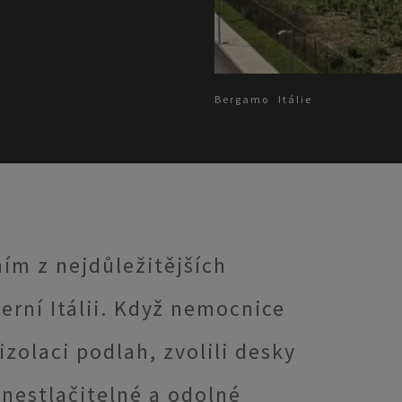
Bergamo
Itálie
ím z nejdůležitějších
erní Itálii. Když nemocnice
zolaci podlah, zvolili desky
nestlačitelné a odolné