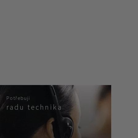
Potřebuji
radu technika