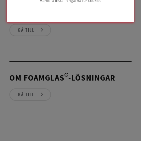
Hantera inställningarna för cookies
KONTAKTFORMULÄR INDUSTRI
GÅ TILL
OM FOAMGLAS®-LÖSNINGAR
GÅ TILL