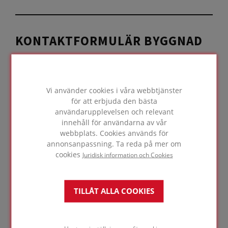
KONTAKTFORMULÄR BYGGNAD
GÅ TILL
Vi använder cookies i våra webbtjänster
för att erbjuda den bästa
användarupplevelsen och relevant
innehåll för användarna av vår
webbplats. Cookies används för
KONTAKTFORMULÄR INDUSTRI
annonsanpassning. Ta reda på mer om
cookies
Juridisk information och Cookies
GÅ TILL
TILLÅT ALLA COOKIES