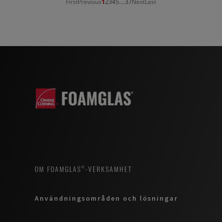
...
First
Previous
1
2
3
4
5
37
Next
Last
OM FOAMGLAS®-VERKSAMHET
Användningsområden och lösningar