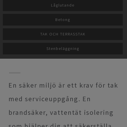
Låglutande
Betong
TAK OCH TERRASSTAK
Stenbeläggning​
En säker miljö är ett krav för tak
med serviceuppgång. En
brandsäker, vattentät isolering
som hjälper dig att säkerställa