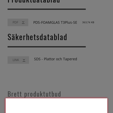
PDS-FOAMGLAS T3Plus-SE
363,74 KB
Säkerhetsdatablad
SDS - Plattor och Tapered
LINK
Brett produktutbud
Vi har ett omfattande utbud av
isoleringsprodukter och tillbehör med olika