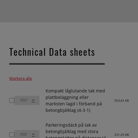
Technical Data sheets
Markera alla
Kompakt låglutande tak med
plattbeläggning eller
353,43 KB
marksten lagd i förband på
betongbjälklag (4-3-1)
Parkeringsdäck på tak av
betongbjälklag med stora
331,29 KB
betongplattor på distanser (4-