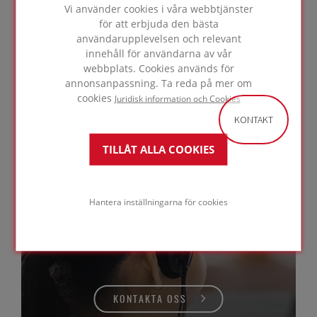
värmemotstånd, tryckhållfasthet och
Vi använder cookies i våra webbtjänster
fastsättning – för den perfekta lösningen för
för att erbjuda den bästa
ditt projekt. Mer information hittar du på våra
användarupplevelsen och relevant
produktsidor.
innehåll för användarna av vår
webbplats. Cookies används för
annonsanpassning. Ta reda på mer om
cookies
Juridisk information och Cookies
KONTAKT
LÄS MER
TILLÅT ALLA COOKIES
Hantera inställningarna för cookies
Behöver du
hjälp av en expert?
KONTAKTA OSS