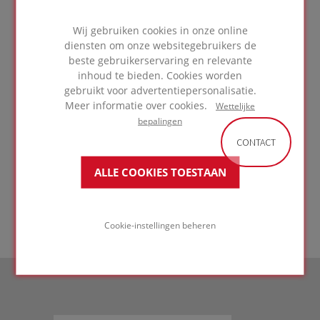
Wij gebruiken cookies in onze online
diensten om onze websitegebruikers de
beste gebruikerservaring en relevante
Spouwmuren van metselwerk
inhoud te bieden. Cookies worden
gebruikt voor advertentiepersonalisatie.
Meer informatie over cookies.
Wettelijke
bepalingen
CONTACT
GA NAAR
ALLE COOKIES TOESTAAN
TOEPASSING
Cookie-instellingen beheren