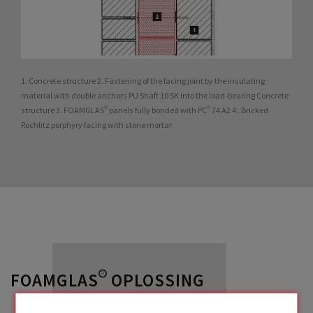
1. Concrete structure 2. Fastening of the facing joint by the insulating
material with double anchors PU Shaft 10 SK into the load-bearing Concrete
structure 3. FOAMGLAS® panels fully bonded with PC® 74 A2 4 . Bricked
Rochlitz porphyry facing with stone mortar
FOAMGLAS® OPLOSSING
gebruikt in dit project