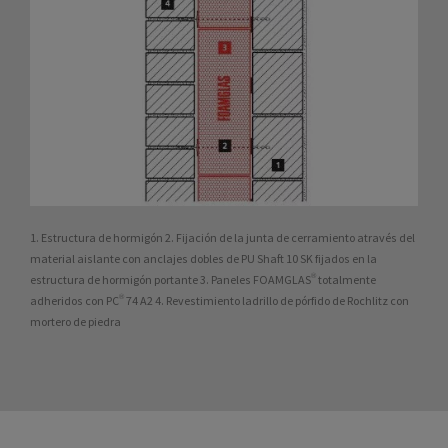
1. Estructura de hormigón 2. Fijación de la junta de cerramiento através del
material aislante con anclajes dobles de PU Shaft 10 SK fijados en la
estructura de hormigón portante 3. Paneles FOAMGLAS® totalmente
adheridos con PC® 74 A2 4. Revestimiento ladrillo de pórfido de Rochlitz con
mortero de piedra