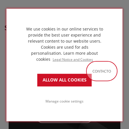
SOLUCIÓN FOAMGLAS®
We use cookies in our online services to
provide the best user experience and
utilizada en este
proyecto
relevant content to our website users.
Cookies are used for ads
personalisation.
Learn more about
cookies
Legal Notice and Cookies
CONTACTO
Muros de ladrillo con cámara de aire
ALLOW ALL COOKIES
Manage cookie settings
IR A LA
SOLUCIÓN