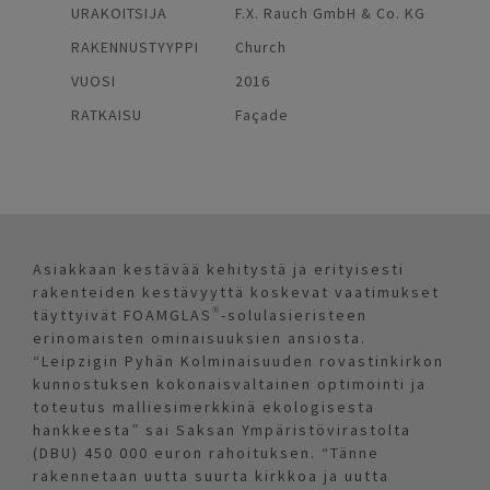
URAKOITSIJA
F.X. Rauch GmbH & Co. KG
RAKENNUSTYYPPI
Church
VUOSI
2016
RATKAISU
Façade
Asiakkaan kestävää kehitystä ja erityisesti
rakenteiden kestävyyttä koskevat vaatimukset
täyttyivät FOAMGLAS®-solulasieristeen
erinomaisten ominaisuuksien ansiosta.
“Leipzigin Pyhän Kolminaisuuden rovastinkirkon
kunnostuksen kokonaisvaltainen optimointi ja
toteutus malliesimerkkinä ekologisesta
hankkeesta” sai Saksan Ympäristövirastolta
(DBU) 450 000 euron rahoituksen. “Tänne
rakennetaan uutta suurta kirkkoa ja uutta