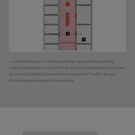
1. Concrete structure 2. Fastening of the facing joint by the insulating
material with double anchors PU Shaft 10 SK into the load-bearing Concrete
structure 3. FOAMGLAS® panels fully bonded with PC® 74 A2 4 . Bricked
Rochlitz porphyry facing with stone mortar