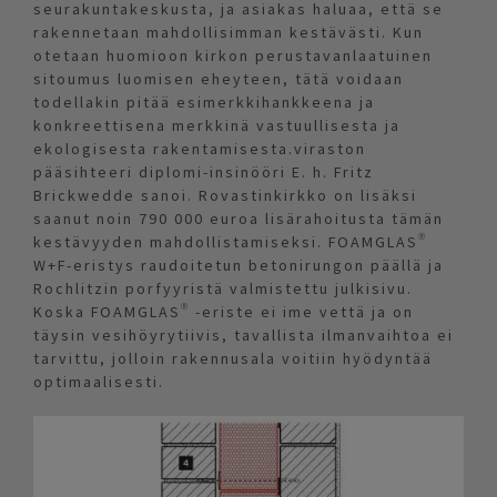
seurakuntakeskusta, ja asiakas haluaa, että se
rakennetaan mahdollisimman kestävästi. Kun
otetaan huomioon kirkon perustavanlaatuinen
sitoumus luomisen eheyteen, tätä voidaan
todellakin pitää esimerkkihankkeena ja
konkreettisena merkkinä vastuullisesta ja
ekologisesta rakentamisesta.viraston
pääsihteeri diplomi-insinööri E. h. Fritz
Brickwedde sanoi. Rovastinkirkko on lisäksi
saanut noin 790 000 euroa lisärahoitusta tämän
kestävyyden mahdollistamiseksi. FOAMGLAS®
W+F-eristys raudoitetun betonirungon päällä ja
Rochlitzin porfyyristä valmistettu julkisivu.
Koska FOAMGLAS® -eriste ei ime vettä ja on
täysin vesihöyrytiivis, tavallista ilmanvaihtoa ei
tarvittu, jolloin rakennusala voitiin hyödyntää
optimaalisesti.