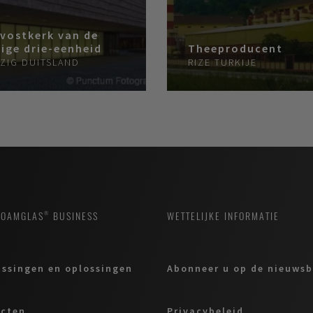
vostkerk van de
lige drie-eenheid
Theeproducent
PZIG
DUITSLAND
RIZE
TURKIJE
FOAMGLAS® BUSINESS
WETTELIJKE INFORMATIE
ssingen en oplossingen
Abonneer u op de nieuwsb
ucten
Privacybeleid