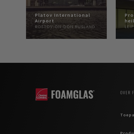
Platov International
Pro
Airport
hei
ROSTOV-ON-DON
RUSLAND
LEI
OVER 
Toepa
Prod