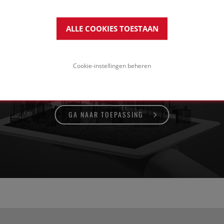
ALLE COOKIES TOESTAAN
mposiet gevelsysteem met minerale pleister
Cookie-instellingen beheren
GA NAAR TOEPASSING