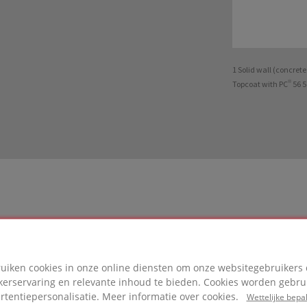
1 Solid wall (concret
Topcoat with PC® 56 5
LOSSING
ruiken cookies in onze online diensten om onze websitegebruikers 
kerservaring en relevante inhoud te bieden. Cookies worden gebrui
ikt in dit project
rtentiepersonalisatie. Meer informatie over cookies.
Wettelijke bepa