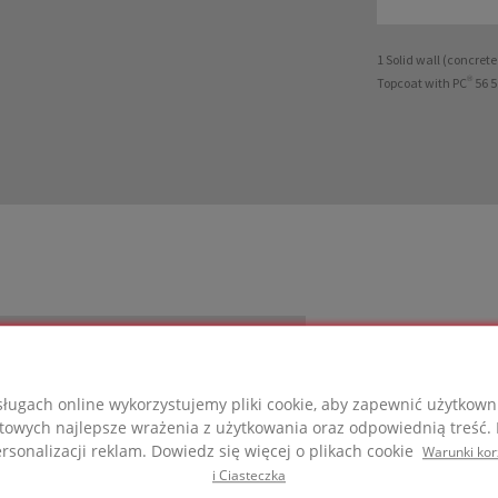
1 Solid wall (concret
Topcoat with PC® 56 5
FOAMGLAS®
ługach online wykorzystujemy pliki cookie, aby zapewnić użytkow
rzystane w tym projekcie
towych najlepsze wrażenia z użytkowania oraz odpowiednią treść. P
sonalizacji reklam. Dowiedz się więcej o plikach cookie
Warunki kor
i Ciasteczka