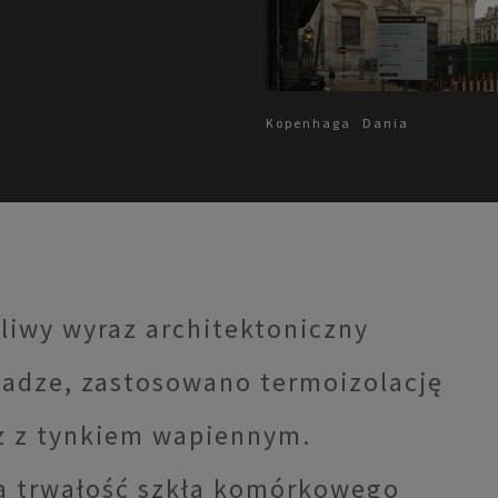
Kopenhaga
Dania
liwy wyraz architektoniczny
hadze, zastosowano termoizolację
 z tynkiem wapiennym.
ma trwałość szkła komórkowego