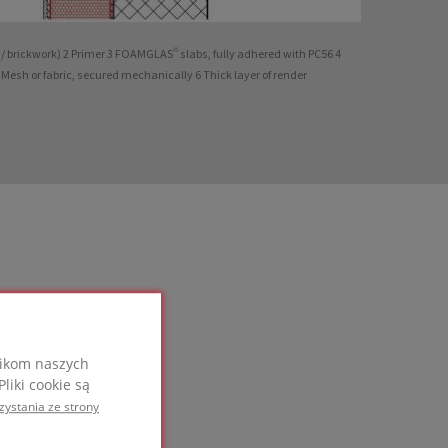
e / brickwork) 2 Primer 3 FOAMGLAS® slabs, fully adhered with PC56 4
 Mesh or fabric, secured mechanically 6 Thick layer of render
nikom naszych
liki cookie są
zystania ze strony