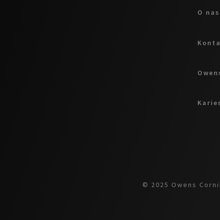
O nas
Kont
Owens
Karie
© 2025 Owens Cornin