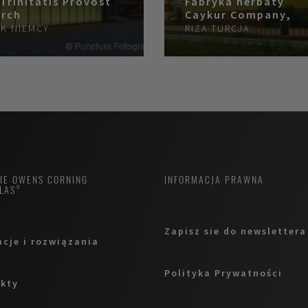
 Trinitatis Provost
Fabryka herbaty
rch
Caykur Company,
SK
NIEMCY
RIZA
TURCJA
MIE OWENS CORNING
INFORMACJA PRAWNA
LAS®
Zapisz sie do newslettera
acje i rozwiązania
Polityka Prywatności
kty