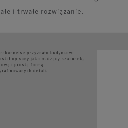
ałe i trwałe rozwiązanie.
orskønnelse przyznało budynkowi
ostał opisany jako budzący szacunek,
sową i prostą formą
rafinowanych detali.