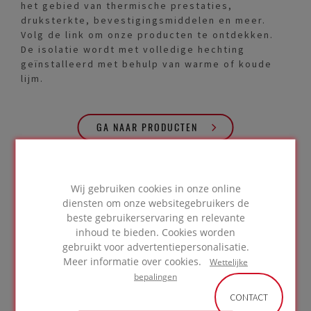
het gebied van thermische prestaties,
druksterkte, bevestigingsmiddelen en meer.
Volg de link om onze producten te ontdekken.
De isolatie wordt met volledige hechting
geïnstalleerd met behulp van warme of koude
lijm.
GA NAAR PRODUCTEN
Wij gebruiken cookies in onze online
Deskundig
diensten om onze websitegebruikers de
advies nodig?
beste gebruikerservaring en relevante
inhoud te bieden. Cookies worden
gebruikt voor advertentiepersonalisatie.
Meer informatie over cookies.
Wettelijke
bepalingen
NEEM HIER
CONTACT
CONTACT OP