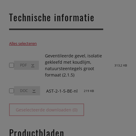
Technische informatie
Alles selecteren
Geventileerde gevel, isolatie
gekleefd met koudlijm,
313,2 KB
natuursteentegels groot
formaat (2.1.5)
AST-2-1-5-BE-nl
219 KB
Geselecteerde downloaden (0)
Productbladen