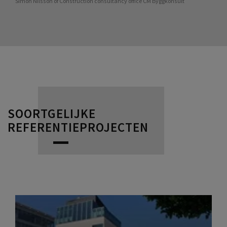
Simon Nilsson of Construction consultancy office CM Byggkonsult
SOORTGELIJKE
REFERENTIEPROJECTEN